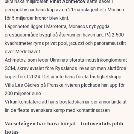
ukrainska miljardären
Rinat Achmetov
satte saker i
perspektiv när hans köp av en
21-rumslägenhet i Monaco
för 5 miljarder kronor
blev känt.
Lägenheten ligger i Mareterra, Monacos nybyggda
prestigeområde byggt på återvunnen havsmark. På 2 500
kvadratmeter ryms privat pool, jacuzzi och panoramautsikt
över Medelhavet.
Achmetov, som leder Ukrainas största industrikonglomerat
SCM, skrev avtalet före Rysslands invasion men slutförde
köpet först 2024. Det är inte hans första fastighetskupp.
Villa Les Cèdres på Franska rivieran plockade han upp för
200 miljoner euro.
Vi kan konstatera att hans bostadskarriär ser annorlunda ut
än de flesta svenskars kamp med kontantinsatsen.
Varselvågen har bara börjat – tiotusentals jobb
hotas