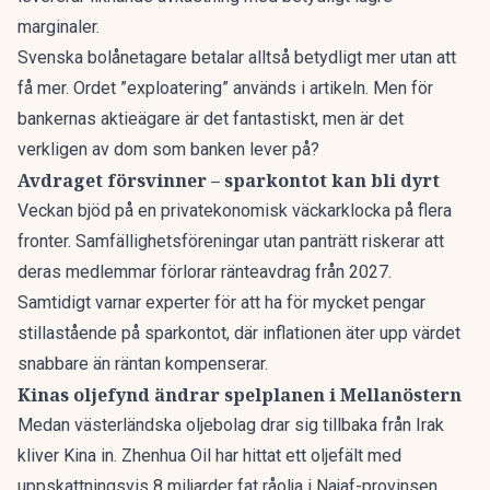
marginaler.
Svenska bolånetagare betalar alltså betydligt mer utan att
få mer. Ordet ”exploatering” används i artikeln. Men för
bankernas aktieägare är det fantastiskt, men är det
verkligen av dom som banken lever på?
Avdraget försvinner – sparkontot kan bli dyrt
Veckan bjöd på en
privatekonomisk väckarklocka
på flera
fronter. Samfällighetsföreningar utan panträtt riskerar att
deras medlemmar förlorar ränteavdrag från 2027.
Samtidigt varnar experter för att ha för mycket pengar
stillastående på sparkontot, där inflationen äter upp värdet
snabbare än räntan kompenserar.
Kinas oljefynd ändrar spelplanen i Mellanöstern
Medan västerländska oljebolag drar sig tillbaka från Irak
kliver Kina in. Zhenhua Oil har hittat ett
oljefält med
uppskattningsvis 8 miljarder fat råolja
i Najaf-provinsen.