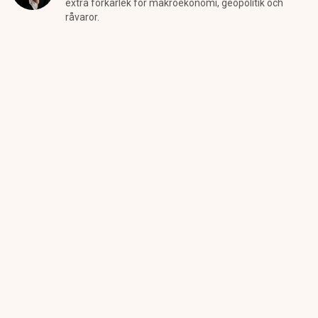
extra förkärlek för makroekonomi, geopolitik och
råvaror.