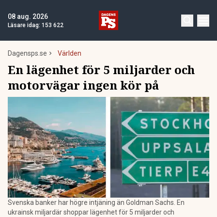
08 aug. 2026
Läsare idag:
153 622
Dagensps.se
Världen
En lägenhet för 5 miljarder och
motorvägar ingen kör på
Svenska banker har högre intjäning än Goldman Sachs. En
ukrainsk miljardär shoppar lägenhet för 5 miljarder och