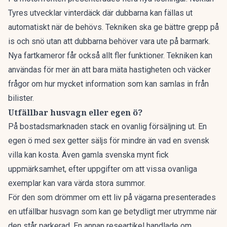
Tyres utvecklar
vinterdäck där dubbarna kan fällas ut
automatiskt när de behövs. Tekniken ska ge bättre grepp på
is och snö utan att dubbarna behöver vara ute på barmark.
Nya fartkamero
r får också allt fler funktioner. Tekniken kan
användas för mer än att bara mäta hastigheten och väcker
frågor om hur mycket information som kan samlas in från
bilister.
Utfällbar husvagn eller egen ö?
På bostadsmarknaden stack en ovanlig försäljning ut. En
egen ö
med sex getter säljs för mindre än vad en svensk
villa kan kosta. Även
gamla svenska mynt
fick
uppmärksamhet, efter uppgifter om att vissa ovanliga
exemplar kan vara värda stora summor.
För den som drömmer om ett liv på vägarna presenterades
en
utfällbar husvagn
som kan ge betydligt mer utrymme när
den står parkerad. En annan researtikel handlade om