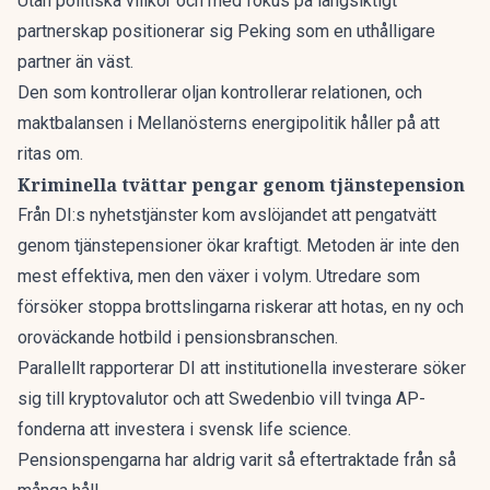
Utan politiska villkor och med fokus på långsiktigt
partnerskap positionerar sig Peking som en uthålligare
partner än väst.
Den som kontrollerar oljan kontrollerar relationen, och
maktbalansen i Mellanösterns energipolitik håller på att
ritas om.
Kriminella tvättar pengar genom tjänstepension
Från DI:s nyhetstjänster kom avslöjandet att
pengatvätt
genom tjänstepensioner ökar kraftigt
. Metoden är inte den
mest effektiva, men den växer i volym. Utredare som
försöker stoppa brottslingarna riskerar att hotas, en ny och
oroväckande hotbild i pensionsbranschen.
Parallellt rapporterar DI att institutionella investerare söker
sig till kryptovalutor och att Swedenbio vill tvinga AP-
fonderna att investera i svensk life science.
Pensionspengarna har aldrig varit så eftertraktade från så