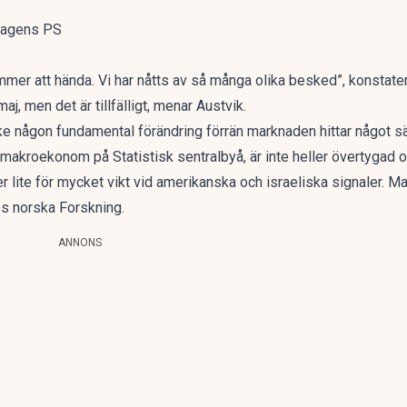
 Dagens PS
er att hända. Vi har nåtts av så många olika besked”, konstater
aj, men det är tillfälligt, menar Austvik.
ke någon fundamental förändring förrän marknaden hittar något säk
 makroekonom på Statistisk sentralbyå, är inte heller övertygad o
r lite för mycket vikt vid amerikanska och israeliska signaler. Ma
hos norska
Forskning
.
ANNONS