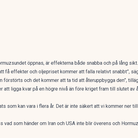
Hormuzsundet öppnas, är effekterna både snabba och på lång sikt.
tt få effekter och oljepriset kommer att falla relativt snabbt”, 
 förstörts och det kommer att ta tid att återuppbygga den”, tillä
r att ligga kvar på en högre nivå än före kriget fram till slutet a
som kan vara i flera år. Det är inte säkert att vi kommer ner till
tvis vad som händer om Iran och USA inte blir överens och Hormuzs