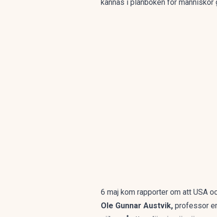
kännas i plånboken för människor g
6 maj kom rapporter om att USA och 
Ole Gunnar Austvik,
professor em