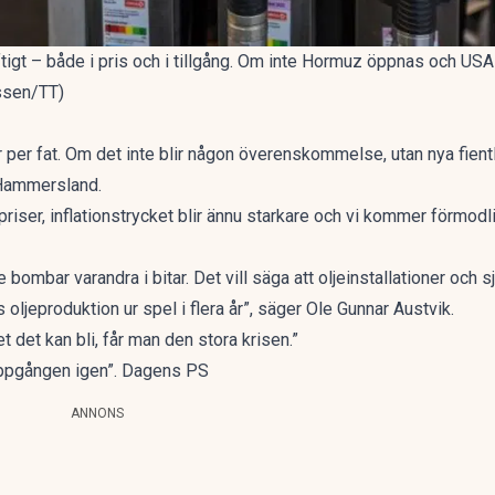
tigt – både i pris och i tillgång. Om inte Hormuz öppnas och USA
ussen/TT)
r per fat. Om det inte blir någon överenskommelse, utan nya fientli
r Hammersland.
iser, inflationstrycket blir ännu starkare och vi kommer förmodli
e bombar varandra i bitar. Det vill säga att oljeinstallationer och 
oljeproduktion ur spel i flera år”, säger Ole Gunnar Austvik.
et det kan bli, får man den stora krisen.”
r uppgången igen”. Dagens PS
ANNONS