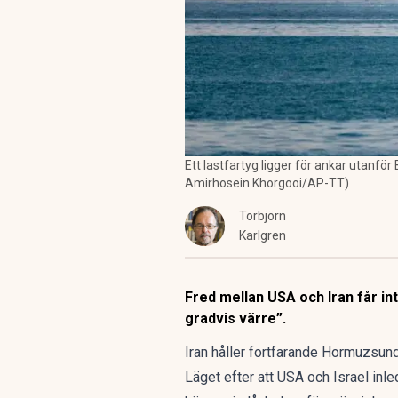
Ett lastfartyg ligger för ankar utanfö
Amirhosein Khorgooi/AP-TT)
Torbjörn
Karlgren
Fred mellan USA och Iran får int
gradvis värre”.
Iran håller fortfarande Hormuzsunde
Läget efter att USA och Israel inle