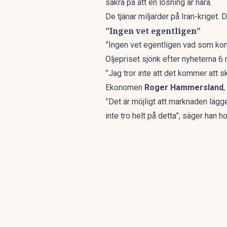
säkra på att en lösning är nära.
De tjänar miljarder på Iran-kriget.
”Ingen vet egentligen”
”Ingen vet egentligen vad som komm
Oljepriset sjönk efter nyheterna 6 m
”Jag tror inte att det kommer att s
Ekonomen
Roger Hammersland
,
”Det är möjligt att marknaden lägge
inte tro helt på detta”, säger han 