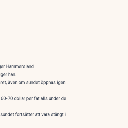
säger Hammersland.
gger han.
v året, även om sundet öppnas igen.
 60-70 dollar per fat alls under de
undet fortsätter att vara stängt i