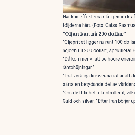
Här kan effekterna slå igenom kraf
följderna hårt. (Foto: Caisa Rasm
”Oljan kan nå 200 dollar”
”Oljepriset ligger nu runt 100 dolla
höjden till 200 dollar”, spekulera
”Då kommer vi att se högre energipr
räntehöjningar.”
”Det verkliga krisscenariot är att d
sätts en betydande del av världens 
”Om det blir helt okontrollerat, vilk
Guld och silver: ”Efter Iran börja