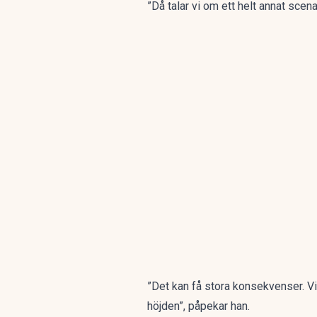
”Då talar vi om ett helt annat sce
”Det kan få stora konsekvenser. Vi k
höjden”, påpekar han.