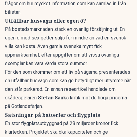
frågor om hur mycket information som kan samlas in från
bilister.
Utfällbar husvagn eller egen ö?
På bostadsmarknaden stack en ovanlig försäljning ut. En
egen ö
med sex getter säljs för mindre än vad en svensk
villa kan kosta. Även
gamla svenska mynt
fick
uppmärksamhet, efter uppgifter om att vissa ovanliga
exemplar kan vara värda stora summor.
För den som drömmer om ett liv på vägarna presenterades
en
utfällbar husvagn
som kan ge betydligt mer utrymme när
den står parkerad. En annan researtikel handlade om
skådespelaren
Stefan Sauks
kritik
mot de höga priserna
på Gotlandsfärjan.
Satsningar på batterier och flygplats
En stor flygplatsutbyggnad
på 28 miljarder kronor fick
klartecken. Projektet ska öka kapaciteten och ge