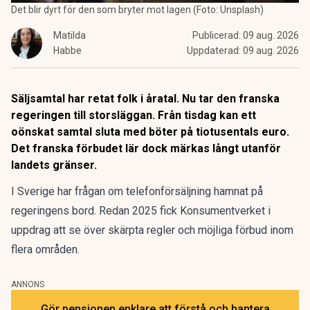
Det blir dyrt för den som bryter mot lagen (Foto: Unsplash)
Matilda
Publicerad:
09 aug. 2026
Habbe
Uppdaterad:
09 aug. 2026
Säljsamtal har retat folk i åratal. Nu tar den franska
regeringen till storsläggan. Från tisdag kan ett
oönskat samtal sluta med böter på tiotusentals euro.
Det franska förbudet lär dock märkas långt utanför
landets gränser.
I Sverige har frågan om telefonförsäljning hamnat på
regeringens bord.
Redan 2025 fick Konsumentverket i
uppdrag
att se över skärpta regler och möjliga förbud inom
flera områden.
ANNONS
Gör pensionen enklare att förstå och hantera