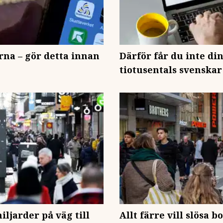
na – gör detta innan
Därför får du inte di
tiotusentals svenska
iljarder på väg till
Allt färre vill slösa 