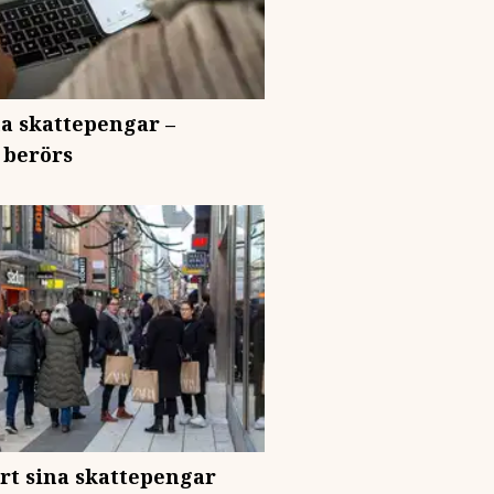
na skattepengar –
r berörs
bort sina skattepengar