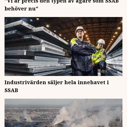
”Vi är precis den typen av ägare som SSAB
behöver nu"
Industrivärden säljer hela innehavet i
SSAB