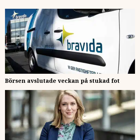
Börsen avslutade veckan på stukad fot