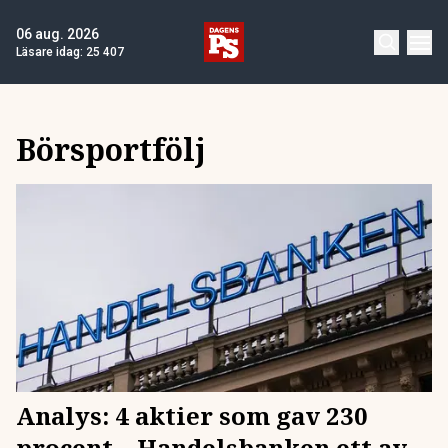
06 aug. 2026
Läsare idag:
25 407
Börsportfölj
Analys: 4 aktier som gav 230
procent – Handelsbanken ett av