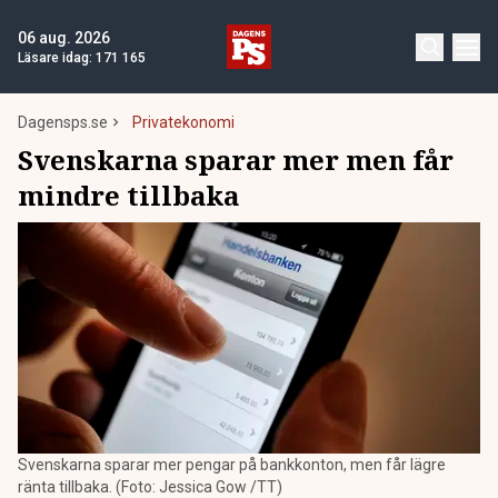
06 aug. 2026
Läsare idag:
171 165
Dagensps.se
Privatekonomi
Svenskarna sparar mer men får
mindre tillbaka
Svenskarna sparar mer pengar på bankkonton, men får lägre
ränta tillbaka. (Foto: Jessica Gow /TT)