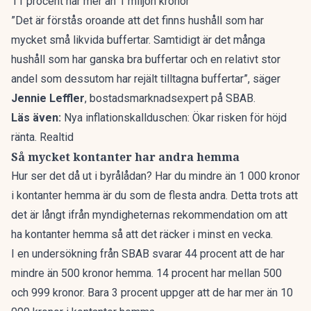
11 procent har mer än 1 miljon kronor
”Det är förstås oroande att det finns hushåll som har
mycket små likvida buffertar. Samtidigt är det många
hushåll som har ganska bra buffertar och en relativt stor
andel som dessutom har rejält tilltagna buffertar”, säger
Jennie Leffler
, bostadsmarknadsexpert på SBAB.
Läs även:
Nya inflationskallduschen: Ökar risken för höjd
ränta. Realtid
Så mycket kontanter har andra hemma
Hur ser det då ut i byrålådan? Har du mindre än 1 000 kronor
i kontanter hemma
är du som de flesta andra
. Detta trots att
det är långt ifrån myndigheternas rekommendation om att
ha kontanter hemma så att det räcker i minst en vecka.
I en undersökning från SBAB svarar 44 procent att de har
mindre än 500 kronor hemma. 14 procent har mellan 500
och 999 kronor. Bara 3 procent uppger att de har mer än 10