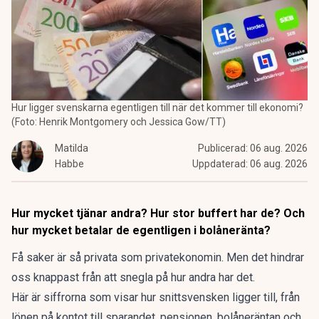
Hur ligger svenskarna egentligen till när det kommer till ekonomi?
(Foto: Henrik Montgomery och Jessica Gow/TT)
Matilda
Publicerad:
06 aug. 2026
Habbe
Uppdaterad:
06 aug. 2026
Hur mycket tjänar andra? Hur stor buffert har de? Och
hur mycket betalar de egentligen i bolåneränta?
Få saker är så privata som privatekonomin. Men det hindrar
oss knappast från att snegla på hur andra har det.
Här är siffrorna som visar hur snittsvensken ligger till, från
lönen på kontot till sparandet, pensionen, bolåneräntan och