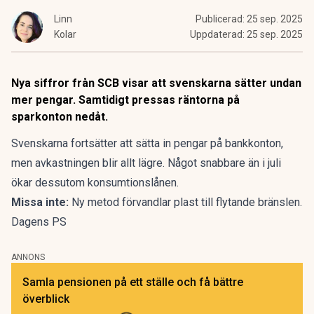
Linn
Publicerad:
25 sep. 2025
Kolar
Uppdaterad:
25 sep. 2025
Nya siffror från SCB visar att svenskarna sätter undan
mer pengar. Samtidigt pressas räntorna på
sparkonton nedåt.
Svenskarna fortsätter att sätta in pengar på bankkonton,
men avkastningen blir allt lägre. Något snabbare än i juli
ökar dessutom konsumtionslånen.
Missa inte:
Ny metod förvandlar plast till flytande bränslen.
Dagens PS
ANNONS
Samla pensionen på ett ställe och få bättre
överblick