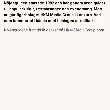
Nöjesguiden startade 1982 och har genom åren guidat
till populärkultur, restauranger och evenemang. Men
nu går ägarbolaget HKM Media Group i konkurs. Vad
som kommer att hända med tidningen är osäkert.
Nöjesguidens framtid är osäker då HKM Media Group som
äger gratistidningen går i konkurs, enligt SVT
Kulturnyheterna.
Nöjesguiden startade 1982 och har genom åren guidat till
populärkultur, restauranger och evenemang. Men nu går
ägarbolaget HKM Media Group i konkurs. Vad som kommer
att hända med tidningen är osäkert.
ANNONS
Gör pensionen enklare att förstå och hantera