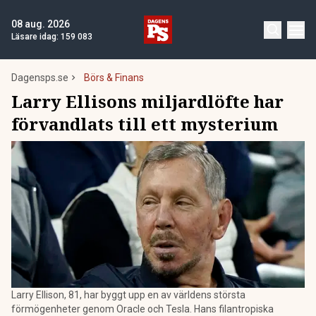
08 aug. 2026
Läsare idag:
159 083
Dagensps.se
Börs & Finans
Larry Ellisons miljardlöfte har
förvandlats till ett mysterium
Larry Ellison, 81, har byggt upp en av världens största
förmögenheter genom Oracle och Tesla. Hans filantropiska