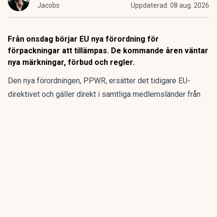
Jacobs
Uppdaterad:
08 aug. 2026
Från onsdag börjar EU nya förordning för
förpackningar att tillämpas. De kommande åren väntar
nya märkningar, förbud och regler.
Den nya förordningen,
PPWR
, ersätter det tidigare EU-
direktivet och gäller direkt i samtliga medlemsländer från
den 12 augusti.
ANNONS
Gör pensionen enklare att förstå och hantera
ANNONS