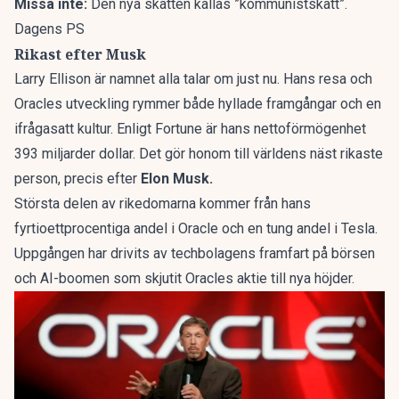
Missa inte:
Den nya skatten kallas ”kommunistskatt”.
Dagens PS
Rikast efter Musk
Larry Ellison är
namnet alla talar om just nu.
Hans resa och
Oracles utveckling rymmer både hyllade framgångar och en
ifrågasatt kultur. Enligt Fortune är hans nettoförmögenhet
393 miljarder dollar. Det gör honom till världens näst rikaste
person,
precis efter
Elon Musk.
Största delen av rikedomarna kommer från hans
fyrtioettprocentiga andel i Oracle och en tung andel i Tesla.
Uppgången har drivits av techbolagens framfart på börsen
och AI-boomen som skjutit Oracles aktie till nya höjder.