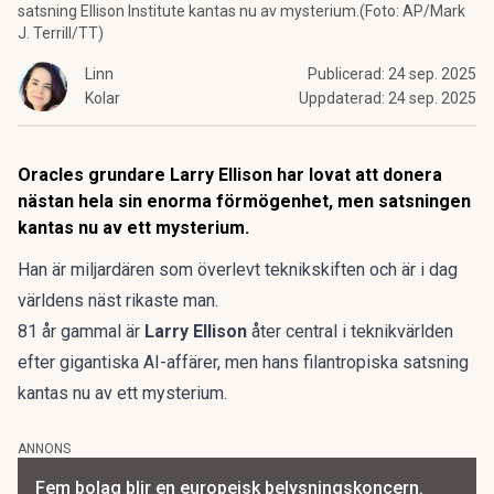
satsning Ellison Institute kantas nu av mysterium.(Foto: AP/Mark
J. Terrill/TT)
Linn
Publicerad:
24 sep. 2025
Kolar
Uppdaterad:
24 sep. 2025
Oracles grundare Larry Ellison har lovat att donera
nästan hela sin enorma förmögenhet, men satsningen
kantas nu av ett mysterium.
Han är miljardären som överlevt teknikskiften och är i dag
världens näst rikaste man.
81 år gammal är
Larry Ellison
åter central i teknikvärlden
efter gigantiska AI-affärer, men hans filantropiska satsning
kantas nu av ett mysterium.
ANNONS
Fem bolag blir en europeisk belysningskoncern.