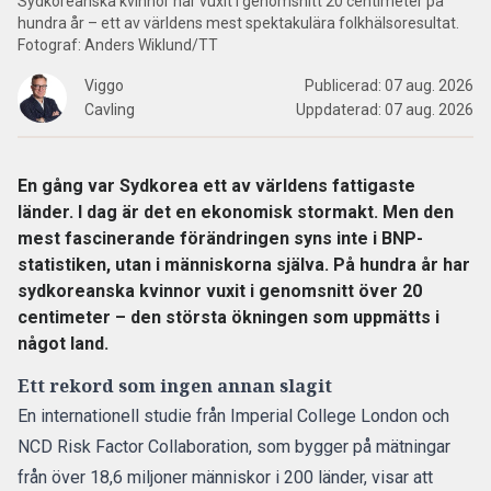
Sydkoreanska kvinnor har vuxit i genomsnitt 20 centimeter på
hundra år – ett av världens mest spektakulära folkhälsoresultat.
Fotograf: Anders Wiklund/TT
Viggo
Publicerad:
07 aug. 2026
Cavling
Uppdaterad:
07 aug. 2026
En gång var Sydkorea ett av världens fattigaste
länder. I dag är det en ekonomisk stormakt. Men den
mest fascinerande förändringen syns inte i BNP-
statistiken, utan i människorna själva. På hundra år har
sydkoreanska kvinnor vuxit i genomsnitt över 20
centimeter – den största ökningen som uppmätts i
något land.
Ett rekord som ingen annan slagit
En internationell studie från Imperial College London och
NCD Risk Factor Collaboration
, som bygger på mätningar
från över 18,6 miljoner människor i 200 länder, visar att