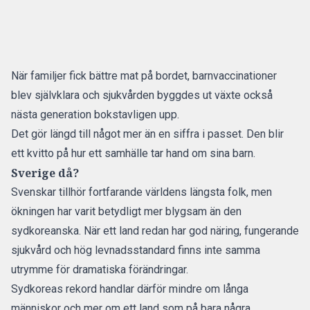
När familjer fick bättre mat på bordet, barnvaccinationer
blev självklara och sjukvården byggdes ut växte också
nästa generation bokstavligen upp.
Det gör längd till något mer än en siffra i passet. Den blir
ett kvitto på hur ett samhälle tar hand om sina barn.
Sverige då?
Svenskar tillhör fortfarande världens längsta folk, men
ökningen har varit betydligt mer blygsam än den
sydkoreanska. När ett land redan har god näring, fungerande
sjukvård och hög levnadsstandard finns inte samma
utrymme för dramatiska förändringar.
Sydkoreas rekord handlar därför mindre om långa
människor och mer om ett land som på bara några