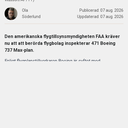
Ola
Publicerad:
07 aug. 2026
Söderlund
Uppdaterad:
07 aug. 2026
Den amerikanska flygtillsynsmyndigheten FAA kräver
nu att att berörda flygbolag inspekterar 471 Boeing
737 Max-plan.
Enligt flygplanstillverkaren
Boeing
är syftet med
kontrollerna att undersöka eventuella sprickor i en
komponent som kan undergräva flygplansmodellernas
strukturella integritet.
ANNONS
Gör pensionen enklare att förstå och hantera