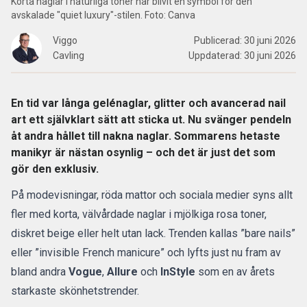
Korta naglar i naturliga toner har blivit en symbol för den
avskalade "quiet luxury"-stilen. Foto: Canva
Viggo
Publicerad:
30 juni 2026
Cavling
Uppdaterad:
30 juni 2026
En tid var långa gelénaglar, glitter och avancerad nail
art ett självklart sätt att sticka ut. Nu svänger pendeln
åt andra hållet till nakna naglar. Sommarens hetaste
manikyr är nästan osynlig – och det är just det som
gör den exklusiv.
På
modevisningar
, röda mattor och sociala medier syns allt
fler med korta, välvårdade naglar i mjölkiga rosa toner,
diskret beige eller helt utan lack. Trenden kallas ”bare nails”
eller ”invisible French manicure” och lyfts just nu fram av
bland andra
Vogue
,
Allure
och
InStyle
som en av årets
starkaste skönhetstrender.