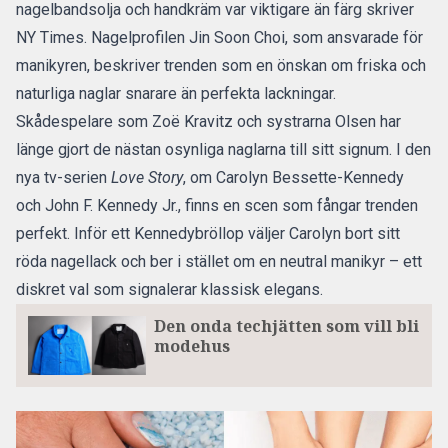
nagelbandsolja och handkräm var viktigare än färg
skriver
NY Times.
Nagelprofilen Jin Soon Choi, som ansvarade för
manikyren, beskriver trenden som en önskan om friska och
naturliga naglar snarare än perfekta lackningar.
Skådespelare som Zoë Kravitz och systrarna Olsen har
länge gjort de nästan osynliga naglarna till sitt signum. I den
nya tv-serien
Love Story
, om Carolyn Bessette-Kennedy
och John F. Kennedy Jr., finns en scen som fångar trenden
perfekt. Inför ett Kennedybröllop väljer Carolyn bort sitt
röda nagellack och ber i stället om en neutral manikyr – ett
diskret val som signalerar klassisk elegans.
Den onda techjätten som vill bli
modehus