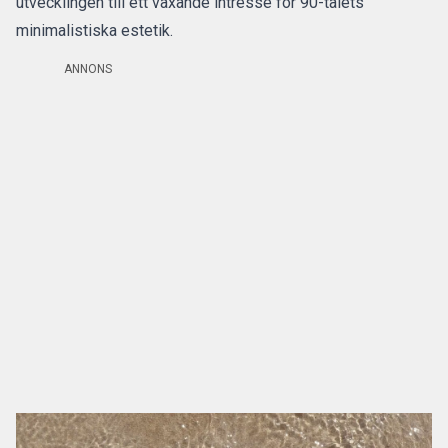
utvecklingen till ett växande intresse för 90-talets
minimalistiska estetik.
ANNONS