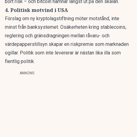
bort risk – och bitcoin hamnar längst ut på den skalan.
4. Politisk motvind i USA
Förslag om ny kryptolagstiftning möter motstånd, inte
minst från banksystemet. Osäkerheten kring stablecoins,
reglering och gränsdragningen mellan råvaru- och
värdepapperstillsyn skapar en riskpremie som marknaden
ogillar. Politik som inte levererar är nästan lika illa som
fientlig politik.
ANNONS