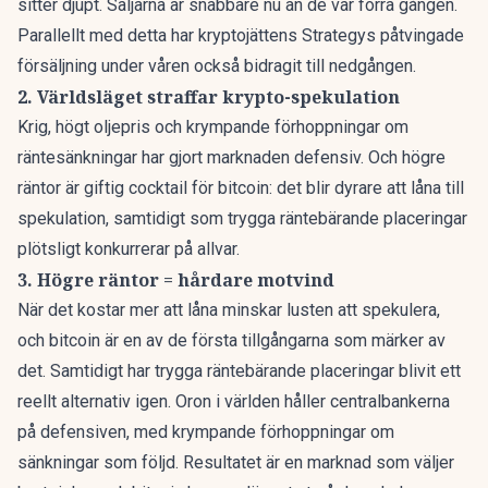
sitter djupt. Säljarna är snabbare nu än de var förra gången.
Parallellt med detta har kryptojättens
Strategys påtvingade
försäljning under våren
också bidragit till nedgången.
2. Världsläget straffar krypto-spekulation
Krig, högt oljepris och krympande förhoppningar om
räntesänkningar har gjort marknaden defensiv. Och högre
räntor är giftig cocktail för bitcoin: det blir dyrare att låna till
spekulation, samtidigt som trygga räntebärande placeringar
plötsligt konkurrerar på allvar.
3. Högre räntor = hårdare motvind
När det kostar mer att låna minskar lusten att spekulera,
och bitcoin är en av de första tillgångarna som märker av
det. Samtidigt har trygga räntebärande placeringar blivit ett
reellt alternativ igen. Oron i världen håller centralbankerna
på defensiven, med krympande förhoppningar om
sänkningar som följd. Resultatet är en marknad som väljer