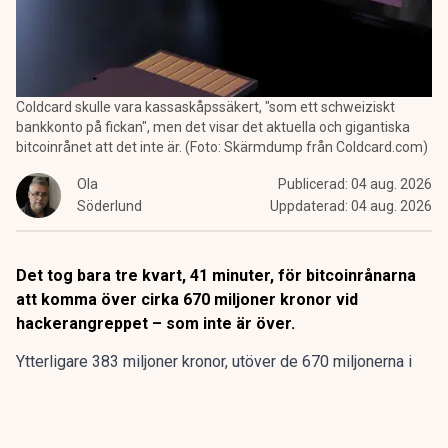
Coldcard skulle vara kassaskåpssäkert, "som ett schweiziskt
bankkonto på fickan", men det visar det aktuella och gigantiska
bitcoinrånet att det inte är. (Foto: Skärmdump från Coldcard.com)
Ola
Publicerad:
04 aug. 2026
Söderlund
Uppdaterad:
04 aug. 2026
Det tog bara tre kvart, 41 minuter, för bitcoinrånarna
att komma över cirka 670 miljoner kronor vid
hackerangreppet – som inte är över.
Ytterligare 383 miljoner kronor, utöver de 670 miljonerna i
bitcoin som försvann initialt
från tusentals konton
i
torsdags, är borta sedan dess från berörda
kryptovalutaplånböcker på Coldcard.