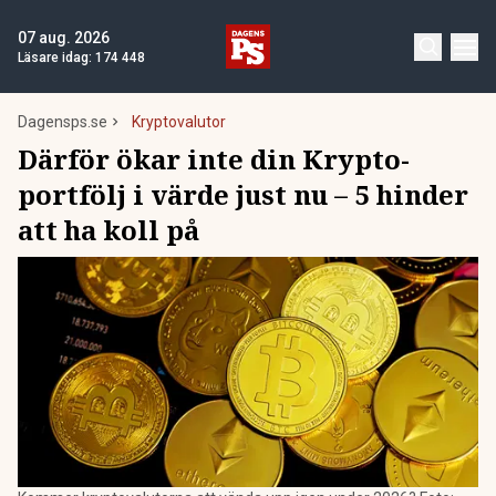
07 aug. 2026
Läsare idag:
174 448
Dagensps.se
Kryptovalutor
Därför ökar inte din Krypto-
portfölj i värde just nu – 5 hinder
att ha koll på