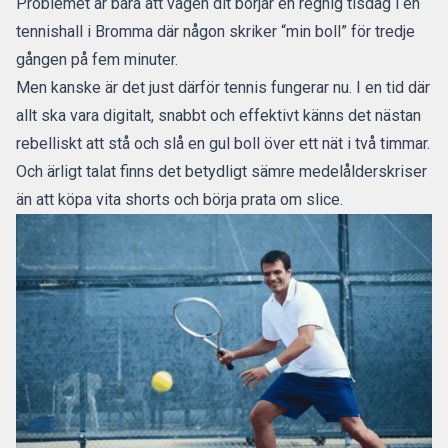
Problemet är bara att vägen dit börjar en regnig tisdag i en
tennishall i Bromma där någon skriker “min boll” för tredje
gången på fem minuter.
Men kanske är det just därför tennis fungerar nu. I en tid där
allt ska vara digitalt, snabbt och effektivt känns det nästan
rebelliskt att stå och slå en gul boll över ett nät i två timmar.
Och ärligt talat finns det betydligt sämre medelålderskriser
än att köpa vita shorts och börja prata om slice.