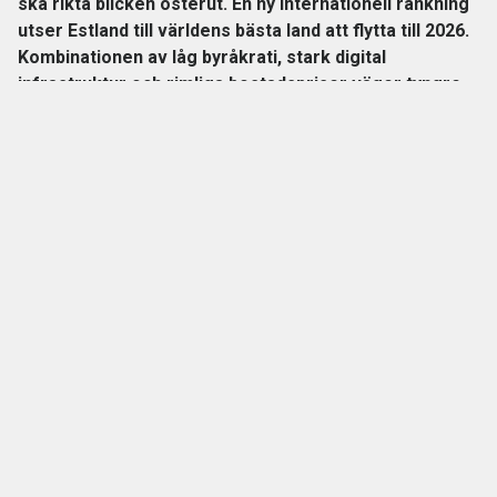
ska rikta blicken österut. En ny internationell rankning
utser Estland till världens bästa land att flytta till 2026.
Kombinationen av låg byråkrati, stark digital
infrastruktur och rimliga bostadspriser väger tyngre
än mörka vinterdagar.
Baltisk vinnare före Singapore
Den internationella rankningen
Global Relocation Index
har
jämfört 192 länder utifrån 24 olika kriterier. Här vägs bland
annat ekonomi, skatter, trygghet, sjukvård, bostäder,
affärsmöjligheter och livskvalitet samman.
ANNONS