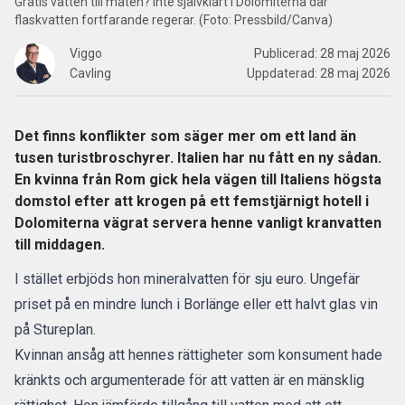
Gratis vatten till maten? Inte självklart i Dolomiterna där
flaskvatten fortfarande regerar. (Foto: Pressbild/Canva)
Viggo
Publicerad:
28 maj 2026
Cavling
Uppdaterad:
28 maj 2026
Det finns konflikter som säger mer om ett land än
tusen turistbroschyrer. Italien har nu fått en ny sådan.
En kvinna från Rom gick hela vägen till Italiens högsta
domstol efter att krogen på ett femstjärnigt hotell i
Dolomiterna vägrat servera henne vanligt kranvatten
till middagen.
I stället erbjöds hon mineralvatten för sju euro. Ungefär
priset på en mindre lunch i Borlänge eller ett halvt glas vin
på Stureplan.
Kvinnan ansåg att hennes rättigheter som konsument hade
kränkts och argumenterade för att vatten är en mänsklig