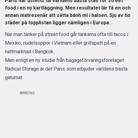
Paris har utsetts till världens bästa stad för street
food i en ny kartläggning. Men resultatet lär få en och
annan matresenär att sätta bánh mì i halsen. Sju av tio
städer på topplistan ligger nämligen i Europa.
När man tänker på street food går tankarna ofta till tacos i
Mexiko, nudelsoppor i Vietnam eller grillspett på en
nattmarknad i
Bangkok
.
Men enligt en
ny studie från bagageförvaringsföretaget
Radical Storage
är det
Paris
som erbjuder världens bästa
gatumat.
ANNONS