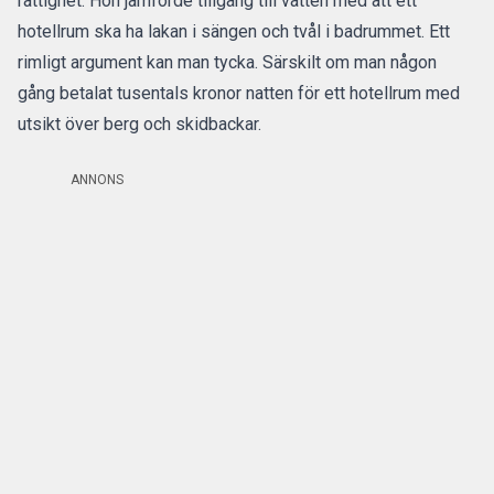
rättighet. Hon jämförde tillgång till vatten med att ett
hotellrum ska ha lakan i sängen och tvål i badrummet. Ett
rimligt argument kan man tycka. Särskilt om man någon
gång betalat tusentals kronor natten för ett hotellrum med
utsikt över berg och skidbackar.
ANNONS