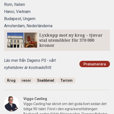
Rom, Italien
Hanoi, Vietnam
Budapest, Ungern
Amsterdam, Nederländerna
Lyxkupp mot ny krog – tjuvar
stal utemöbler för 370 000
kronor
Läs mer från Dagens PS - vårt
Prenumerera
nyhetsbrev är kostnadsfritt:
Krog
resor
Snabbmat
Turism
Viggo Cavling
Viggo Cavling har skrivit om det goda livet sedan det
tidiga 90-talet. Först i den egna konsttidningen
Beckerell, sedan följde Nöjesguiden, Dagens Nyheter,