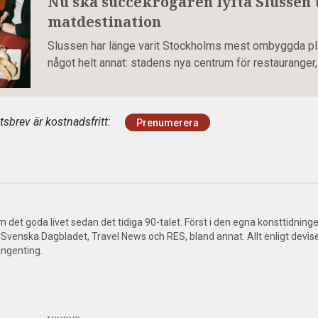
Nu ska succékrögaren lyfta Slussen 
matdestination
Slussen har länge varit Stockholms mest ombyggda pla
något helt annat: stadens nya centrum för restauranger,
sbrev är kostnadsfritt:
Prenumerera
om det goda livet sedan det tidiga 90-talet. Först i den egna konsttidning
Svenska Dagbladet, Travel News och RES, bland annat. Allt enligt dev
ingenting.