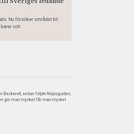
till Sveriges ledande
ts. Nu försöker området bli
 barer och
en Beckerell, sedan följde Nöjesguiden,
isen gör man mycket får man mycket