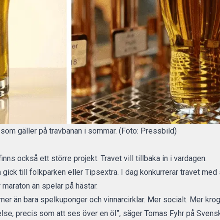
n som gäller på travbanan i sommar. (Foto: Pressbild)
ns också ett större projekt. Travet vill tillbaka in i vardagen.
 gick till folkparken eller Tipsextra. I dag konkurrerar travet med
 maraton än spelar på hästar.
 mer än bara spelkuponger och vinnarcirklar. Mer socialt. Mer kro
eelse, precis som att ses över en öl”, säger Tomas Fyhr på Svens