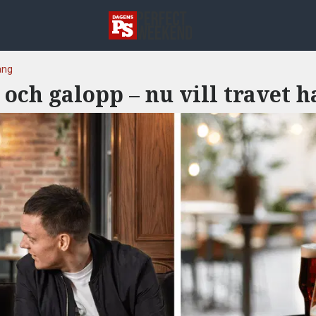
ang
 och galopp – nu vill travet h