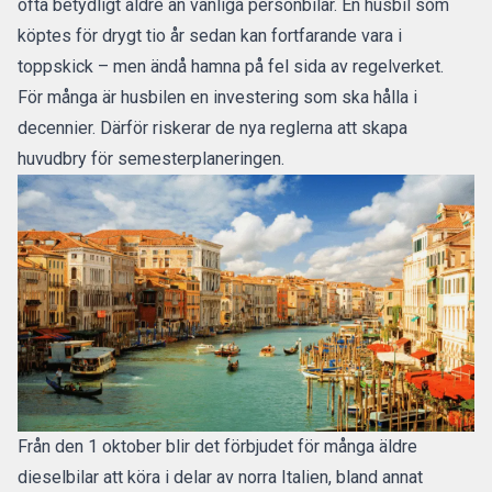
ofta betydligt äldre än vanliga personbilar. En husbil som
köptes för drygt tio år sedan kan fortfarande vara i
toppskick – men ändå hamna på fel sida av regelverket.
För många är husbilen en investering som ska hålla i
decennier. Därför riskerar de nya reglerna att skapa
huvudbry för semesterplaneringen.
Från den 1 oktober blir det förbjudet för många äldre
dieselbilar att köra i delar av norra Italien, bland annat