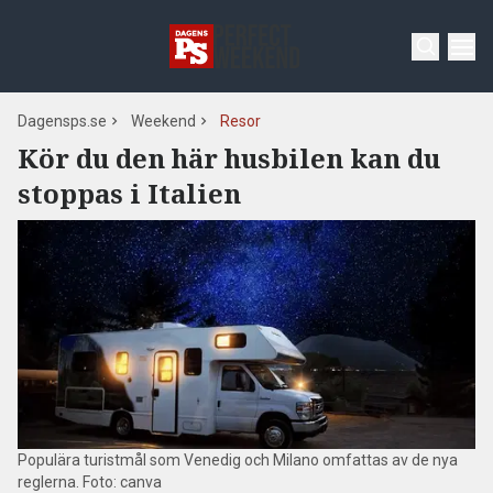
Dagensps.se
Weekend
Resor
Kör du den här husbilen kan du
stoppas i Italien
Populära turistmål som Venedig och Milano omfattas av de nya
reglerna. Foto: canva