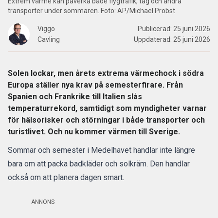
Extrem värme kan påverka både flygtrafik, tåg och andra
transporter under sommaren. Foto: AP/Michael Probst
Viggo
Publicerad:
25 juni 2026
Cavling
Uppdaterad:
25 juni 2026
Solen lockar, men årets extrema värmechock i södra
Europa ställer nya krav på semesterfirare. Från
Spanien och Frankrike till Italien slås
temperaturrekord, samtidigt som myndigheter varnar
för hälsorisker och störningar i både transporter och
turistlivet. Och nu kommer värmen till Sverige.
Sommar och
semester
i Medelhavet handlar inte längre
bara om att packa badkläder och solkräm. Den handlar
också om att planera dagen smart.
ANNONS