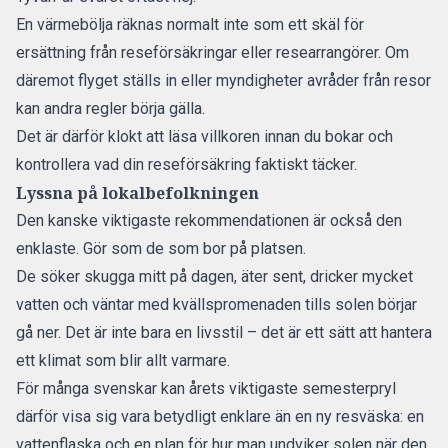
En värmebölja räknas normalt inte som ett skäl för
ersättning från reseförsäkringar eller researrangörer. Om
däremot flyget ställs in eller myndigheter avråder från resor
kan andra regler börja gälla.
Det är därför klokt att läsa villkoren innan du bokar och
kontrollera vad din reseförsäkring faktiskt täcker.
Lyssna på lokalbefolkningen
Den kanske viktigaste rekommendationen är också den
enklaste. Gör som de som bor på platsen.
De söker skugga mitt på dagen, äter sent, dricker mycket
vatten och väntar med kvällspromenaden tills solen börjar
gå ner. Det är inte bara en livsstil – det är ett sätt att hantera
ett klimat som blir allt varmare.
För många svenskar kan årets viktigaste semesterpryl
därför visa sig vara betydligt enklare än en ny resväska: en
vattenflaska och en plan för hur man undviker solen när den