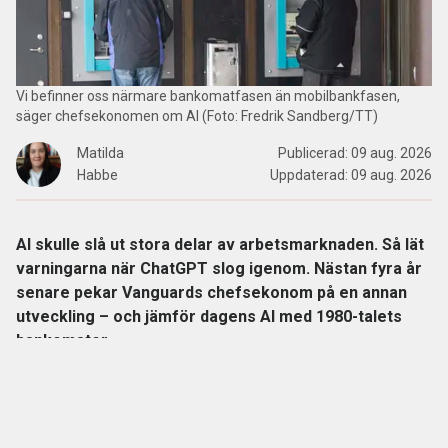
Vi befinner oss närmare bankomatfasen än mobilbankfasen,
säger chefsekonomen om AI (Foto: Fredrik Sandberg/TT)
Matilda
Publicerad:
09 aug. 2026
Habbe
Uppdaterad:
09 aug. 2026
AI skulle slå ut stora delar av arbetsmarknaden. Så lät
varningarna när ChatGPT slog igenom. Nästan fyra år
senare pekar Vanguards chefsekonom på en annan
utveckling – och jämför dagens AI med 1980-talets
bankomater.
När
bankomaterna
började breda ut sig på 1980-talet låg
slutsatsen nära till hands: snart behövs inga
banktjänstemän längre.