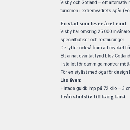
Visby och Gotland – ett alternativ
turismen i extremvädrets spår. (F
En stad som lever året runt
Visby har omkring 25 000 invånare,
specialbutiker och restauranger.
De lyfter också fram att mycket h
Ett annat oväntat fynd blev Gotla
I stället för dammiga montrar möt
För en stylist med öga för design
Läs även:
Hittade guldklimp på 72 kilo – 3 c
Från stadsliv till karg kust