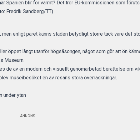
 när Spanien blir för varmt? Det tror EU-kommissionen som förut
oto: Fredrik Sandberg/TT)
 men enligt paret känns staden betydligt större tack vare det sto
åller öppet långt utanför högsäsongen, något som gör att ön känn
nds Museum.
tes de av en modern och visuellt genomarbetad berättelse om vi
 blev museibesöket en av resans stora överraskningar.
m under ytan
ANNONS