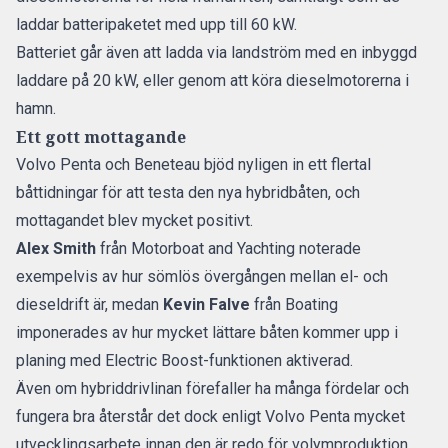
laddar batteripaketet med upp till 60 kW.
Batteriet går även att ladda via landström med en inbyggd
laddare på 20 kW, eller genom att köra dieselmotorerna i
hamn.
Ett gott mottagande
Volvo Penta och Beneteau bjöd nyligen in ett flertal
båttidningar för att testa den nya hybridbåten, och
mottagandet blev mycket positivt.
Alex Smith
från
Motorboat and Yachting
noterade
exempelvis av hur sömlös övergången mellan el- och
dieseldrift är, medan
Kevin Falve
från
Boating
imponerades av hur mycket lättare båten kommer upp i
planing med Electric Boost-funktionen aktiverad.
Även om hybriddrivlinan förefaller ha många fördelar och
fungera bra återstår det dock enligt Volvo Penta mycket
utvecklingsarbete innan den är redo för volymproduktion.