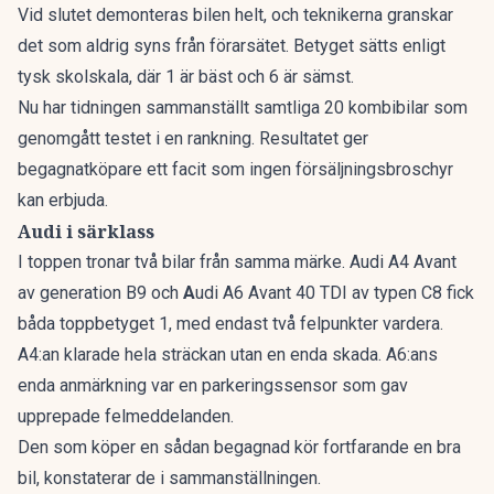
Vid slutet demonteras bilen helt, och teknikerna granskar
det som aldrig syns från förarsätet. Betyget sätts enligt
tysk skolskala, där 1 är bäst och 6 är sämst.
Nu har tidningen sammanställt
samtliga 20 kombibilar som
genomgått testet i en rankning
. Resultatet ger
begagnatköpare ett facit som ingen försäljningsbroschyr
kan erbjuda.
Audi i särklass
I toppen tronar två bilar från samma märke. Audi A4 Avant
av generation B9 och
A
udi A6 Avant 40 TDI av typen C8 fick
båda toppbetyget 1, med endast två felpunkter vardera.
A4:an klarade hela sträckan utan en enda skada. A6:ans
enda anmärkning var en parkeringssensor som gav
upprepade felmeddelanden.
Den som köper en sådan begagnad kör fortfarande en bra
bil, konstaterar de i sammanställningen.