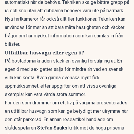
automatiskt när de behövs. Tekniken ska ge bättre grepp på
is och snö utan att dubbarna behöver vara ute på barmark.
Nya fartkamero
r får också allt fler funktioner. Tekniken kan
användas för mer än att bara mäta hastigheten och väcker
frågor om hur mycket information som kan samlas in från
bilister.
Utfällbar husvagn eller egen ö?
På bostadsmarknaden stack en ovanlig försäljning ut. En
egen ö
med sex getter säljs för mindre än vad en svensk
villa kan kosta. Även
gamla svenska mynt
fick
uppmärksamhet, efter uppgifter om att vissa ovanliga
exemplar kan vara värda stora summor.
För den som drömmer om ett liv på vägarna presenterades
en
utfällbar husvagn
som kan ge betydligt mer utrymme när
den står parkerad. En annan researtikel handlade om
skådespelaren
Stefan Sauks
kritik
mot de höga priserna