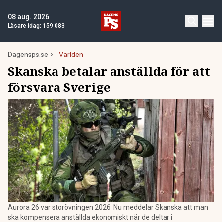
08 aug. 2026
Läsare idag:
159 083
Dagensps.se
Världen
Skanska betalar anställda för att
försvara Sverige
Aurora 26 var storövningen 2026. Nu meddelar Skanska att man
ska kompensera anställda ekonomiskt när de deltar i