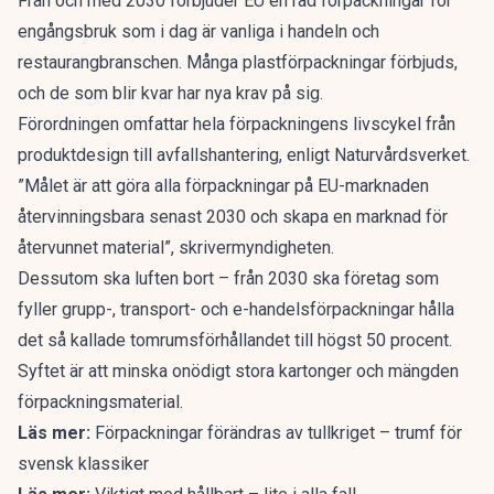
Från och med 2030 förbjuder EU en rad förpackningar för
engångsbruk som i dag är vanliga i handeln och
restaurangbranschen. Många plastförpackningar förbjuds,
och de som blir kvar har nya krav på sig.
Förordningen omfattar hela förpackningens livscykel från
produktdesign till avfallshantering,
enligt Naturvårdsverket.
”Målet är att göra alla förpackningar på EU-marknaden
återvinningsbara senast 2030 och skapa en marknad för
återvunnet material”, skrivermyndigheten.
Dessutom ska luften bort – från 2030 ska företag som
fyller grupp-, transport- och e-handelsförpackningar hålla
det så kallade tomrumsförhållandet till högst 50 procent.
Syftet är att minska onödigt stora kartonger och mängden
förpackningsmaterial.
Läs mer:
Förpackningar förändras av tullkriget – trumf för
svensk klassiker