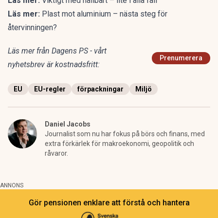
Läs mer:
Viktigt med hållbart – lite i alla fall
Läs mer:
Plast mot aluminium – nästa steg för
återvinningen?
Läs mer från Dagens PS - vårt
Prenumerera
nyhetsbrev är kostnadsfritt:
EU
EU-regler
förpackningar
Miljö
Daniel Jacobs
Journalist som nu har fokus på börs och finans, med
extra förkärlek för makroekonomi, geopolitik och
råvaror.
ANNONS
Gör pensionen enklare att förstå och hantera