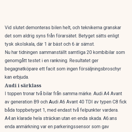
Vid slutet demonteras bilen helt, och teknikerna granskar
det som aldrig syns från förarsätet. Betyget sätts enligt
tysk skolskala, där 1 är bäst och 6 är sämst.
Nu har tidningen sammanställt
samtliga 20 kombibilar som
genomgått testet i en rankning
. Resultatet ger
begagnatköpare ett facit som ingen försäljningsbroschyr
kan erbjuda.
Audi i särklass
I toppen tronar två bilar från samma märke. Audi A4 Avant
av generation B9 och
A
udi A6 Avant 40 TDI av typen C8 fick
båda toppbetyget 1, med endast två felpunkter vardera.
A4:an klarade hela sträckan utan en enda skada. A6:ans
enda anmärkning var en parkeringssensor som gav