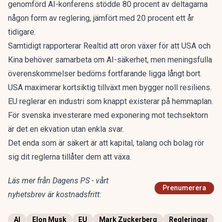
genomförd AI-konferens stödde 80 procent av deltagarna
någon form av reglering, jämfört med 20 procent ett år
tidigare.
Samtidigt
rapporterar Realtid
att oron växer för att USA och
Kina behöver samarbeta om AI-säkerhet, men meningsfulla
överenskommelser bedöms fortfarande ligga långt bort.
USA maximerar kortsiktig tillväxt men bygger noll resiliens.
EU reglerar en industri som knappt existerar på hemmaplan.
För svenska investerare med exponering mot techsektorn
är det en ekvation utan enkla svar.
Det enda som är säkert är att kapital, talang och bolag rör
sig dit reglerna tillåter dem att växa.
Läs mer från Dagens PS - vårt
Prenumerera
nyhetsbrev är kostnadsfritt:
AI
Elon Musk
EU
Mark Zuckerberg
Regleringar