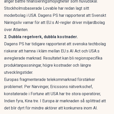
anger bättre finansieringsmöjligheter som huvudskäl.
Stockholmsbaserade Lovable har redan lagt sitt
moderbolag i USA.
Dagens PS har rapporterat
att Svenskt
Näringsliv varnar för att EU:s AI-regler driver miljardbolag
över Atlanten.
2. Dubbla regelverk, dubbla kostnader.
Dagens PS har tidigare rapporterat
att svenska techbolag
riskerar att hamna i kläm mellan EU:s AI Act och USA:s
avreglerade marknad. Resultatet kan bli regionspecifika
produktanpassningar, högre kostnader och längre
utvecklingstider.
Europas fragmenterade telekommarknad förstärker
problemet. Per Narvinger, Ericssons nätverkschef,
konstaterade i
Fortune
att USA har tre stora operatörer,
Indien fyra, Kina tre. I Europa är marknaden så splittrad att
det blir dyrt för mindre aktörer att konkurrera inom AI.