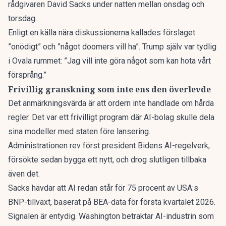
rådgivaren David Sacks under natten mellan onsdag och
torsdag.
Enligt en källa nära diskussionerna kallades förslaget
”onödigt” och ”något doomers vill ha”. Trump själv var tydlig
i Ovala rummet: ”Jag vill inte göra något som kan hota vårt
försprång.”
Frivillig granskning som inte ens den överlevde
Det anmärkningsvärda är att ordern inte handlade om hårda
regler. Det var ett frivilligt program där AI-bolag skulle dela
sina modeller med staten före lansering.
Administrationen rev först president Bidens AI-regelverk,
försökte sedan bygga ett nytt, och drog slutligen tillbaka
även det.
Sacks hävdar att AI redan står för 75 procent av USA:s
BNP-tillväxt, baserat på BEA-data för första kvartalet 2026.
Signalen är entydig. Washington betraktar AI-industrin som