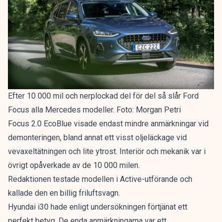
Efter 10 000 mil och nerplockad del för del så slår Ford
Focus alla Mercedes modeller. Foto: Morgan Petri
Focus 2.0 EcoBlue visade endast mindre anmärkningar vid
demonteringen, bland annat ett visst oljeläckage vid
vevaxeltätningen och lite ytrost. Interiör och mekanik var i
övrigt opåverkade av de 10 000 milen.
Redaktionen testade modellen i Active-utförande och
kallade den en
billig friluftsvagn
.
Hyundai i30 hade enligt undersökningen förtjänat ett
perfekt betyg. De enda anmärkningarna var ett