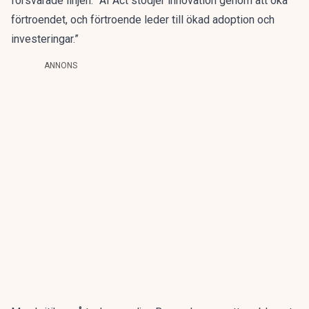
försvarade linjen: ”AI Act stödjer innovation genom att öka
förtroendet, och förtroende leder till ökad adoption och
investeringar.”
ANNONS