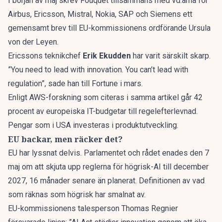
I början av maj skrev Fouquet tillsammans med vd:arna för
Airbus, Ericsson, Mistral, Nokia, SAP och Siemens ett
gemensamt brev till EU-kommissionens ordförande Ursula
von der Leyen
.
Ericssons teknikchef
Erik Ekudden
har varit särskilt skarp.
”You need to lead with innovation. You can’t lead with
regulation”, sade han till
Fortune
i mars.
Enligt AWS-forskning som citeras i samma artikel går 42
procent av europeiska IT-budgetar till regelefterlevnad.
Pengar som i USA investeras i produktutveckling.
EU backar, men räcker det?
EU har lyssnat delvis.
Parlamentet och rådet enades den 7
maj
om att skjuta upp reglerna för högrisk-AI till december
2027, 16 månader senare än planerat. Definitionen av vad
som räknas som högrisk har smalnat av.
EU-kommissionens talesperson Thomas Regnier