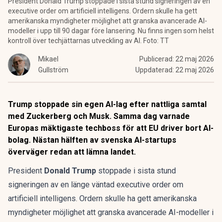
President Donald Trump stoppade i sista stund signeringen av en
executive order om artificiell intelligens. Ordern skulle ha gett
amerikanska myndigheter möjlighet att granska avancerade AI-
modeller i upp till 90 dagar före lansering. Nu finns ingen som helst
kontroll över techjättarnas utveckling av AI. Foto: TT
Mikael
Publicerad:
22 maj 2026
Gullström
Uppdaterad:
22 maj 2026
Trump stoppade sin egen AI-lag efter nattliga samtal
med Zuckerberg och Musk. Samma dag varnade
Europas mäktigaste techboss för att EU driver bort AI-
bolag. Nästan hälften av svenska AI-startups
överväger redan att lämna landet.
President
Donald Trump
stoppade i sista stund
signeringen av en länge väntad executive order om
artificiell intelligens. Ordern skulle ha gett amerikanska
myndigheter möjlighet att granska avancerade AI-modeller i