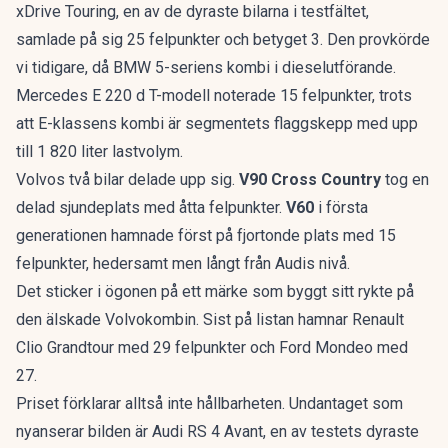
xDrive Touring, en av de dyraste bilarna i testfältet,
samlade på sig 25 felpunkter och betyget 3. Den provkörde
vi tidigare, då
BMW 5-seriens kombi
i dieselutförande.
Mercedes E 220 d T-modell noterade 15 felpunkter, trots
att
E-klassens kombi
är segmentets flaggskepp med upp
till 1 820 liter lastvolym.
Volvos två bilar delade upp sig.
V90 Cross Country
tog en
delad sjundeplats med åtta felpunkter.
V60
i första
generationen hamnade först på fjortonde plats med 15
felpunkter, hedersamt men långt från Audis nivå.
Det sticker i ögonen på ett märke som byggt sitt rykte på
den älskade Volvokombin
. Sist på listan hamnar Renault
Clio Grandtour med 29 felpunkter och Ford Mondeo med
27.
Priset förklarar alltså inte hållbarheten. Undantaget som
nyanserar bilden är Audi RS 4 Avant, en av testets dyraste