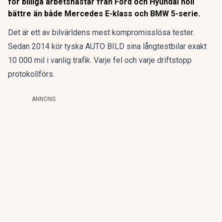
för billiga arbetshästar från Ford och Hyundai höll
bättre än både Mercedes E-klass och BMW 5-serie.
Det är ett av bilvärldens mest kompromisslösa tester.
Sedan 2014 kör tyska AUTO BILD sina långtestbilar exakt
10 000 mil i vanlig trafik. Varje fel och varje driftstopp
protokollförs.
ANNONS