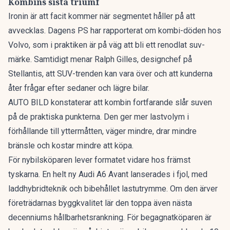
Kombins sista triumf
Ironin är att facit kommer när segmentet håller på att
avvecklas. Dagens PS har rapporterat om
kombi-döden hos
Volvo
, som i praktiken är på väg att bli ett renodlat suv-
märke. Samtidigt menar Ralph Gilles, designchef på
Stellantis, att
SUV-trenden kan vara över
och att kunderna
åter frågar efter sedaner och lägre bilar.
AUTO BILD konstaterar att kombin fortfarande slår suven
på de praktiska punkterna. Den ger mer lastvolym i
förhållande till yttermåtten, väger mindre, drar mindre
bränsle och kostar mindre att köpa.
För nybilsköparen lever formatet vidare hos främst
tyskarna. En
helt ny Audi A6 Avant
lanserades i fjol, med
laddhybridteknik och bibehållet lastutrymme. Om den ärver
företrädarnas byggkvalitet lär den toppa även nästa
decenniums hållbarhetsrankning. För begagnatköparen är