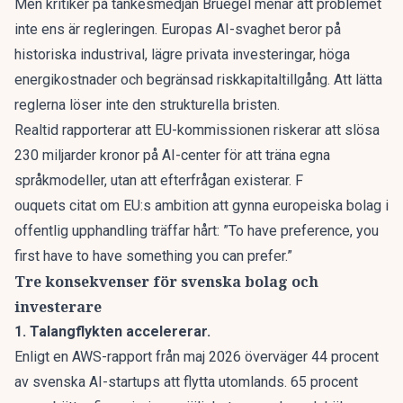
Men
kritiker på tankesmedjan Bruegel menar
att problemet
inte ens är regleringen. Europas AI-svaghet beror på
historiska industrival, lägre privata investeringar, höga
energikostnader och begränsad riskkapitaltillgång. Att lätta
reglerna löser inte den strukturella bristen.
Realtid rapporterar
att EU-kommissionen riskerar att slösa
230 miljarder kronor på AI-center för att träna egna
språkmodeller, utan att efterfrågan existerar. F
ouquets citat om EU:s ambition att gynna europeiska bolag i
offentlig upphandling träffar hårt: ”To have preference, you
first have to have something you can prefer.”
Tre konsekvenser för svenska bolag och
investerare
1. Talangflykten accelererar.
Enligt en
AWS-rapport från maj 2026
överväger 44 procent
av svenska AI-startups att flytta utomlands. 65 procent