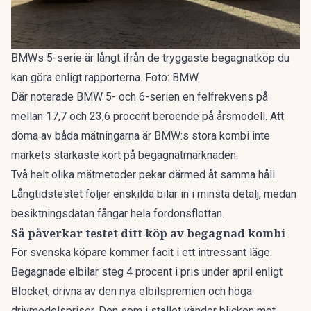
BMWs 5-serie är långt ifrån de tryggaste begagnatköp du
kan göra enligt rapporterna. Foto: BMW
Där noterade BMW 5- och 6-serien en felfrekvens på
mellan 17,7 och 23,6 procent beroende på årsmodell. Att
döma av båda mätningarna är BMW:s stora kombi inte
märkets starkaste kort på begagnatmarknaden.
Två helt olika mätmetoder pekar därmed åt samma håll.
Långtidstestet följer enskilda bilar in i minsta detalj, medan
besiktningsdatan fångar hela fordonsflottan.
Så påverkar testet ditt köp av begagnad kombi
För svenska köpare kommer facit i ett intressant läge.
Begagnade elbilar
steg 4 procent
i pris under april enligt
Blocket, drivna av den nya elbilspremien och höga
drivmedelspriser. Den som i stället vänder blicken mot