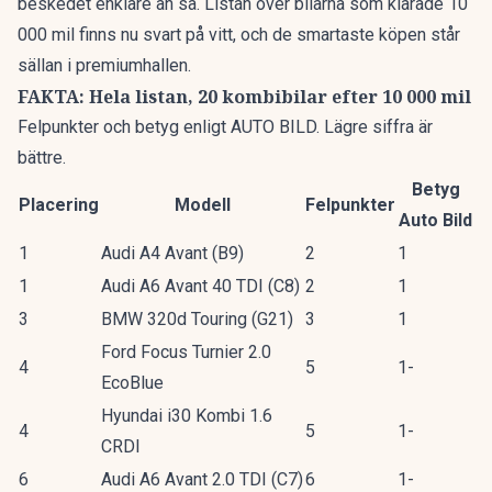
beskedet enklare än så. Listan över bilarna som klarade 10
000 mil finns nu svart på vitt, och de smartaste köpen står
sällan i premiumhallen.
FAKTA: Hela listan, 20 kombibilar efter 10 000 mil
Felpunkter och betyg enligt AUTO BILD. Lägre siffra är
bättre.
Betyg
Placering
Modell
Felpunkter
Auto Bild
1
Audi A4 Avant (B9)
2
1
1
Audi A6 Avant 40 TDI (C8)
2
1
3
BMW 320d Touring (G21)
3
1
Ford Focus Turnier 2.0
4
5
1-
EcoBlue
Hyundai i30 Kombi 1.6
4
5
1-
CRDI
6
Audi A6 Avant 2.0 TDI (C7)
6
1-