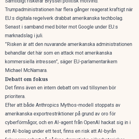
Samtidigt riskerar Bryssel politisk motvind.
Trumpadministrationen har flera gånger reagerat kraftigt när
EU:s digitala regelverk drabbat amerikanska techbolag.
Senast i samband med böter mot Google under EU:s
marknadslag i juli.
”Risken är att den nuvarande amerikanska administrationen
behandlar det här som en attack mot amerikanska
kommersiella intressen”, säger EU-parlamentarikern
Michael McNamara.
Debatt om fokus
Det finns även en
intern debatt om vad tillsynen bör
prioritera
.
Efter att både Anthropics Mythos-modell stoppats av
amerikanska exportrestriktioner på grund av oro för
cyberförmågor, och en AI-agent från OpenAI hackat sig in i
ett AI-bolag under ett test, finns en risk att AI-byrån