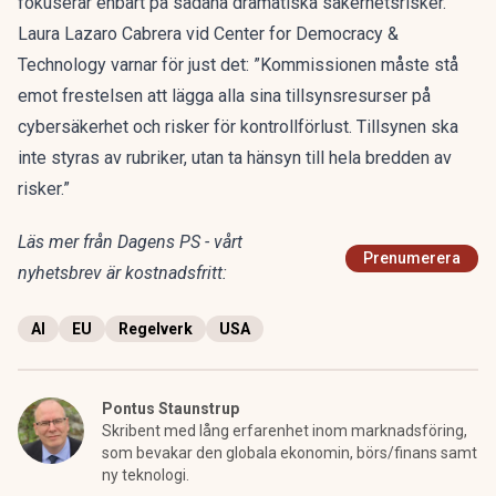
fokuserar enbart på sådana dramatiska säkerhetsrisker.
Laura Lazaro Cabrera vid Center for Democracy &
Technology varnar för just det: ”Kommissionen måste stå
emot frestelsen att lägga alla sina tillsynsresurser på
cybersäkerhet och risker för kontrollförlust. Tillsynen ska
inte styras av rubriker, utan ta hänsyn till hela bredden av
risker.”
Läs mer från Dagens PS - vårt
Prenumerera
nyhetsbrev är kostnadsfritt:
AI
EU
Regelverk
USA
Pontus Staunstrup
Skribent med lång erfarenhet inom marknadsföring,
som bevakar den globala ekonomin, börs/finans samt
ny teknologi.