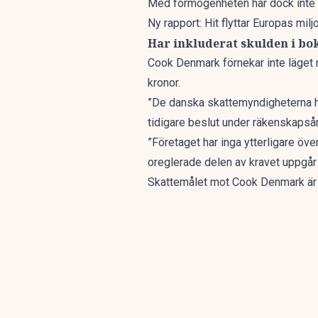
Med förmögenheten har dock inte fö
Ny rapport: Hit flyttar Europas mil
Har inkluderat skulden i bo
Cook Denmark förnekar inte läget n
kronor.
”De danska skattemyndigheterna har
tidigare beslut under räkenskapsår
”Företaget har inga ytterligare öve
oreglerade delen av kravet uppgår t
Skattemålet mot Cook Denmark är e