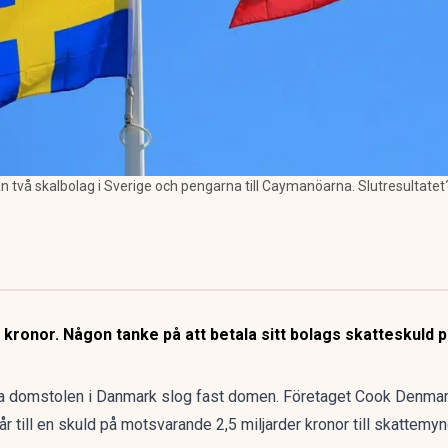
n två skalbolag i Sverige och pengarna till Caymanöarna. Slutresultatet? 
 kronor. Någon tanke på att betala sitt bolags skatteskuld p
ta domstolen i Danmark slog fast domen. Företaget Cook Denmark
 till en skuld på motsvarande 2,5 miljarder kronor till skattemy