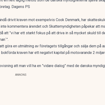
vänt en helt laglig metod som de danska myndigheterna själva ska
oföretag. Dagens PS
ndå drivit kraven mot exempelvis Cook Denmark, har skatteskulde
 inte kommentera ärendet och Skattemyndigheten påpekar att man
att ”vi har ett starkt fokus på att driva in så mycket skuld till d
man´”.
att göra en utmätning av företagets tillgångar och sälja dem på a
okförda kraven har ett negativt kapital på motsvarande 2 miljard
ovisning att man vill ha en ”vidare dialog” med de danska myndig
ANNONS