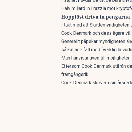
I stället hävdar de att de bara an
Halv miljard in i razzia mot krypt
Hopplöst driva in pengarna
I takt med att Skattemyndigheten ä
Cook Denmark och dess ägare vill
Generellt påpekar myndigheten ändå 
så kallade fall med ´verklig huvud
Man hänvisar även till möjligheten 
Eftersom Cook Denmark utifrån de b
framgångsrik.
Cook Denmark skriver i sin årsred