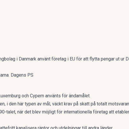
ingbolag i Danmark använt företag i EU för att flytta pengar ut ur
alarna. Dagens PS
, Luxemburg och Cypern använts för ändamålet.
, i den här typen av mål, väckt krav på skatt på totalt motsvaran
0-talet, när det blev möjligt för internationella företag att etabl
efritt kanalisera räntor och utdelningar till andra länder.