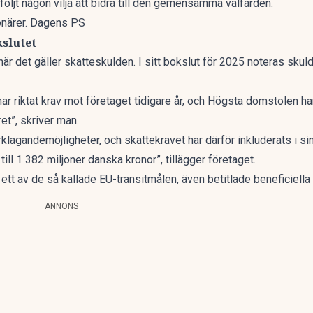
ljt någon vilja att bidra till den gemensamma välfärden.
jonärer. Dagens PS
kslutet
är det gäller skatteskulden. I sitt bokslut för 2025 noteras skuld
 riktat krav mot företaget tidigare år, och Högsta domstolen har
et”, skriver man.
rklagandemöjligheter, och skattekravet har därför inkluderats i si
ill 1 382 miljoner danska kronor”, tillägger företaget.
tt av de så kallade EU-transitmålen, även betitlade beneficiell
ANNONS