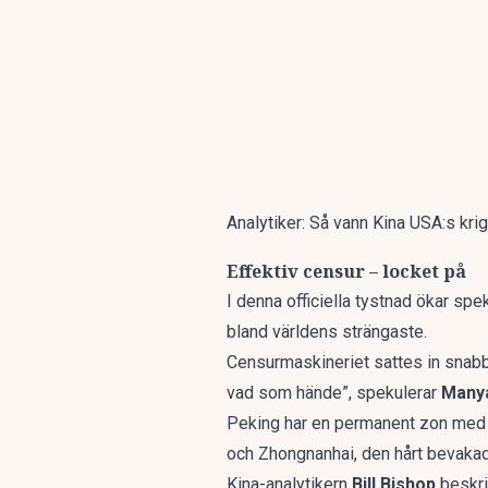
Analytiker: Så vann Kina USA:s kri
Effektiv censur – locket på
I denna officiella tystnad ökar spe
bland världens strängaste.
Censurmaskineriet sattes in snabbt
vad som hände”, spekulerar
Many
Peking har en permanent zon med 
och Zhongnanhai, den hårt bevakad
Kina-analytikern
Bill Bishop
beskri