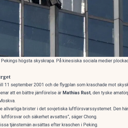
t Pekings högsta skyskrapa. På kinesiska sociala medier plockade
orget
ts till 11 september 2001 och de flygplan som kraschade mot sky
menar att en bättre jämförelse är
Mathias Rust
, den tyske amatö
i Moskva.
 allvarliga brister i det sovjetiska luftförsvarssystemet. Den händ
 luftförsvar och säkerhet avsattes”, säger Chong.
vissa tjänstemän avsättas efter kraschen i Peking.