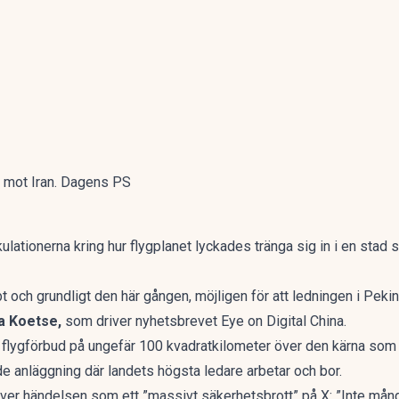
g mot Iran. Dagens PS
kulationerna kring hur flygplanet lyckades tränga sig in i en stad
 och grundligt den här gången, möjligen för att ledningen i Peking
a Koetse,
som driver nyhetsbrevet Eye on Digital China.
flygförbud på ungefär 100 kvadratkilometer över den kärna som
e anläggning där landets högsta ledare arbetar och bor.
ver händelsen som ett ”massivt säkerhetsbrott” på X: ”Inte mång