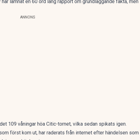
y har lämnat en 60 ord lång rapport om grundläggande fakta, men i 
ANNONS
det 109 våningar höa Citic-tornet, vilka sedan spikats igen.
som först kom ut, har raderats från internet efter händelsen som 