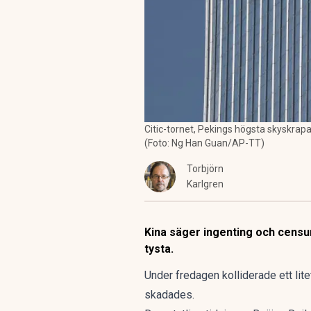
Citic-tornet, Pekings högsta skyskrap
(Foto: Ng Han Guan/AP-TT)
Torbjörn
Karlgren
Kina säger ingenting och censu
tysta.
Under fredagen kolliderade ett li
skadades.