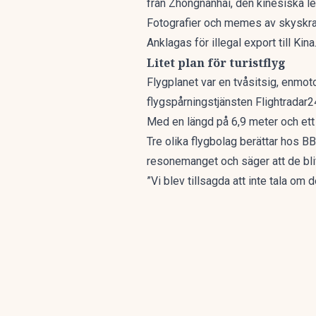
från Zhongnanhai, den kinesiska l
Fotografier och memes av skyskrap
Anklagas för illegal export till Ki
Litet plan för turistflyg
Flygplanet var en tvåsitsig, enmot
flygspårningstjänsten Flightradar2
Med en längd på 6,9 meter och ett v
Tre olika flygbolag berättar hos
BB
resonemanget och säger att de bliv
”Vi blev tillsagda att inte tala om d