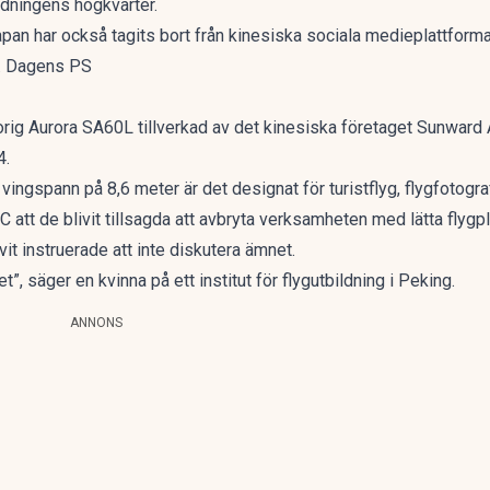
edningens högkvarter.
an har också tagits bort från kinesiska sociala medieplattforma
na. Dagens PS
orig Aurora SA60L tillverkad av det kinesiska företaget Sunward Ai
4.
ingspann på 8,6 meter är det designat för turistflyg, flygfotograf
C
att de blivit tillsagda att avbryta verksamheten med lätta flygpl
it instruerade att inte diskutera ämnet.
et”, säger en kvinna på ett institut för flygutbildning i Peking.
ANNONS