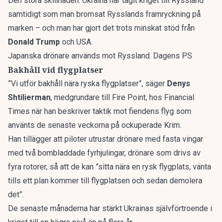
Den stora skillnaden: Ukraina har tagit kriget till Ryssland
samtidigt som man bromsat Rysslands framryckning på
marken – och man har gjort det trots minskat stöd från
Donald Trump
och USA.
Japanska drönare används mot Ryssland. Dagens PS
Bakhåll vid flygplatser
”Vi utför bakhåll nära ryska flygplatser”, säger
Denys
Shtilierman
, medgrundare till Fire Point, hos
Financial
Times
när han beskriver taktik mot fiendens flyg som
använts de senaste veckorna på ockuperade Krim.
Han tillägger att piloter utrustar drönare med fasta vingar
med två bombladdade fyrhjulingar, drönare som drivs av
fyra rotorer, så att de kan ”sitta nära en rysk flygplats, vänta
tills ett plan kommer till flygplatsen och sedan demolera
det”.
De senaste månaderna har stärkt Ukrainas självförtroende i