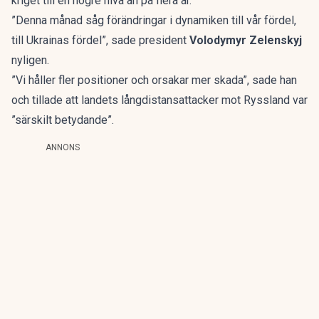
kriget till en högre nivå än på flera år.
”Denna månad såg förändringar i dynamiken till vår fördel,
till Ukrainas fördel”, sade president
Volodymyr Zelenskyj
nyligen.
”Vi håller fler positioner och orsakar mer skada”, sade han
och tillade att landets långdistansattacker mot Ryssland var
”särskilt betydande”.
ANNONS