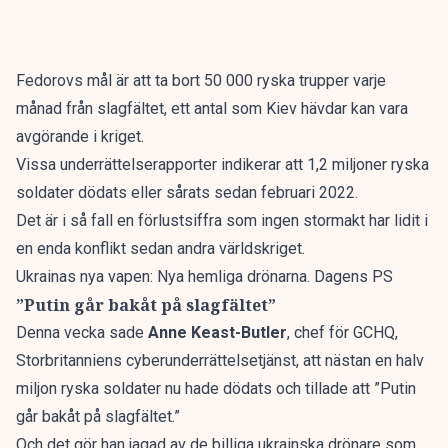
Fedorovs mål är att ta bort 50 000 ryska trupper varje
månad från slagfältet, ett antal som Kiev hävdar kan vara
avgörande i kriget.
Vissa underrättelserapporter indikerar att 1,2 miljoner ryska
soldater dödats eller sårats sedan februari 2022.
Det är i så fall en förlustsiffra som ingen stormakt har lidit i
en enda konflikt sedan andra världskriget.
Ukrainas nya vapen: Nya hemliga drönarna. Dagens PS
”Putin går bakåt på slagfältet”
Denna vecka sade
Anne Keast-Butler
, chef för GCHQ,
Storbritanniens cyberunderrättelsetjänst, att nästan en halv
miljon ryska soldater nu hade dödats och tillade att ”Putin
går bakåt på slagfältet.”
Och det gör han jagad av de billiga ukrainska drönare som