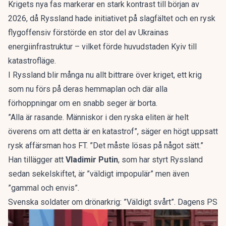
Krigets nya fas markerar en stark kontrast till början av
2026, då Ryssland hade initiativet på slagfältet och en rysk
flygoffensiv förstörde en stor del av Ukrainas
energiinfrastruktur – vilket förde huvudstaden Kyiv till
katastrofläge.
I Ryssland blir många nu allt bittrare över kriget, ett krig
som nu förs på deras hemmaplan och där alla
förhoppningar om en snabb seger är borta.
”Alla är rasande. Människor i den ryska eliten är helt
överens om att detta är en katastrof”, säger en högt uppsatt
rysk affärsman hos FT. ”Det måste lösas på något sätt.”
Han tillägger att
Vladimir Putin
, som har styrt Ryssland
sedan sekelskiftet, är ”väldigt impopulär” men även
”gammal och envis”.
Svenska soldater om drönarkrig: ”Väldigt svårt”. Dagens PS