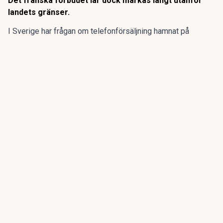
Det franska förbudet lär dock märkas långt utanför
landets gränser.
I Sverige har frågan om telefonförsäljning hamnat på
regeringens bord.
Redan 2025 fick Konsumentverket i
uppdrag
att se över skärpta regler och möjliga förbud inom
flera områden.
ANNONS
Gör pensionen enklare att förstå och hantera
ANNONS