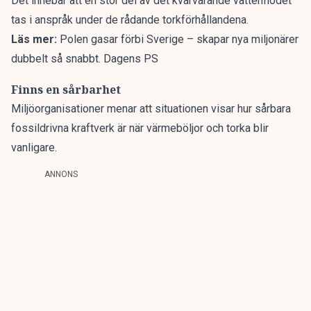
Det innebär att en stor del av det kvarvarande vattenflödet
tas i anspråk under de rådande torkförhållandena.
Läs mer:
Polen gasar förbi Sverige – skapar nya miljonärer
dubbelt så snabbt. Dagens PS
Finns en sårbarhet
Miljöorganisationer menar att situationen visar hur sårbara
fossildrivna kraftverk är när värmeböljor och torka blir
vanligare.
ANNONS