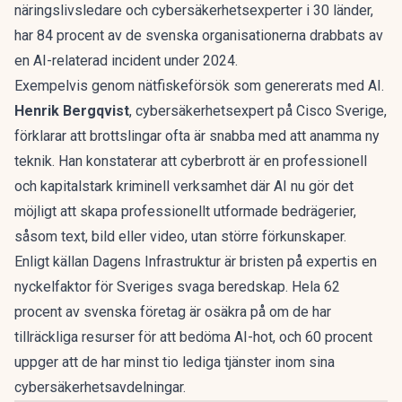
näringslivsledare och cybersäkerhetsexperter i 30 länder,
har 84 procent av de svenska organisationerna drabbats av
en AI-relaterad incident under 2024.
Exempelvis genom nätfiskeförsök som genererats med AI.
Henrik Bergqvist
, cybersäkerhetsexpert på Cisco Sverige,
förklarar att brottslingar ofta är snabba med att anamma ny
teknik. Han konstaterar att cyberbrott är en professionell
och kapitalstark kriminell verksamhet där AI nu gör det
möjligt att skapa professionellt utformade bedrägerier,
såsom text, bild eller video, utan större förkunskaper.
Enligt källan
Dagens Infrastruktur
är bristen på expertis en
nyckelfaktor för Sveriges svaga beredskap. Hela 62
procent av svenska företag är osäkra på om de har
tillräckliga resurser för att bedöma AI-hot, och 60 procent
uppger att de har minst tio lediga tjänster inom sina
cybersäkerhetsavdelningar.