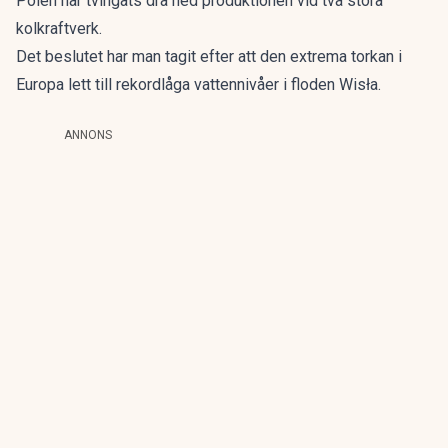
Polen har tvingats dra ned produktionen vid två stora
kolkraftverk.
Det beslutet har man tagit efter att den extrema torkan i
Europa lett till rekordlåga vattennivåer i floden Wisła.
ANNONS