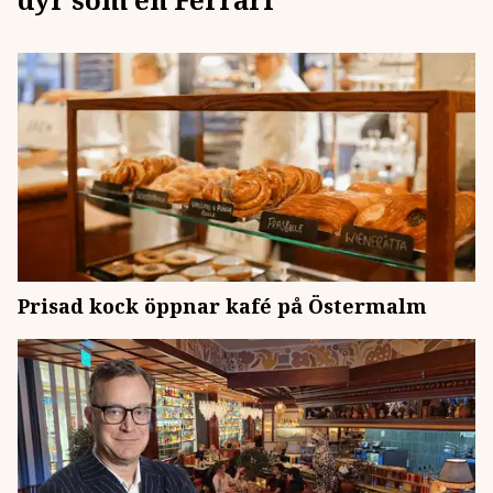
Prisad kock öppnar kafé på Östermalm