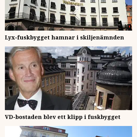
Lyx-fuskbygget hamnar i skiljenämnden
VD-bostaden blev ett klipp i fuskbygget