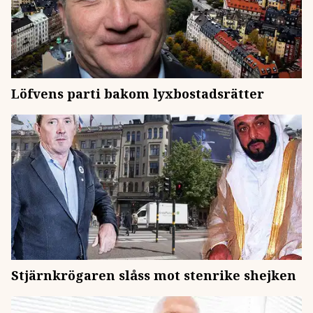
Löfvens parti bakom lyxbostadsrätter
Stjärnkrögaren slåss mot stenrike shejken