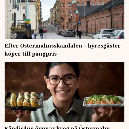
Efter Östermalmsskandalen – hyresgäster
köper till pangpris
Kändisduo öppnar krog på Östermalm