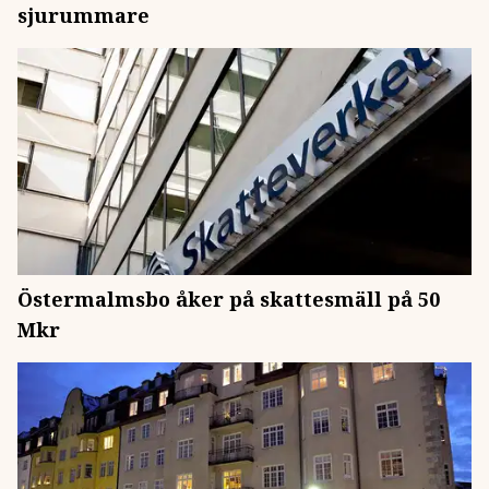
sjurummare
Östermalmsbo åker på skattesmäll på 50
Mkr