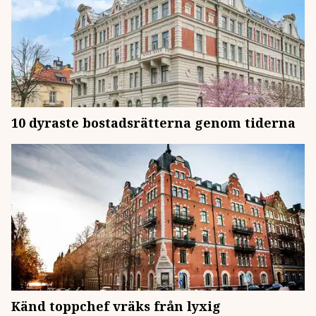
10 dyraste bostadsrätterna genom tiderna
Känd toppchef vräks från lyxig