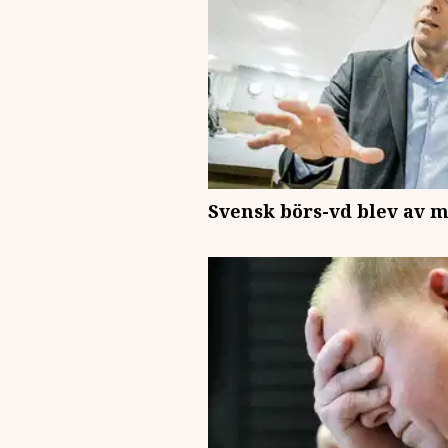
Svensk börs-vd blev av m