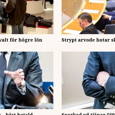
valt för högre lön
Strypt arvode hotar s
 – bäst betald
Sparkad vd tjänar 56