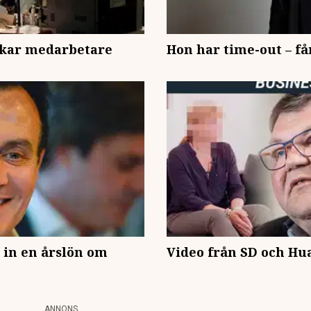
ockar medarbetare
Hon har time-out – få
 in en årslön om
Video från SD och Hu
ANNONS