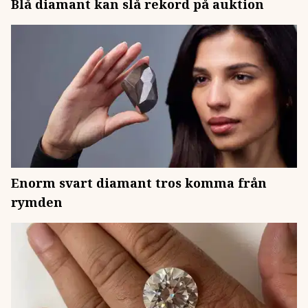
Blå diamant kan slå rekord på auktion
Enorm svart diamant tros komma från
rymden