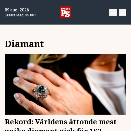
09 aug. 2026
Läsare idag:
35 001
Diamant
Rekord: Världens åttonde mest
unika diamant gick för 162