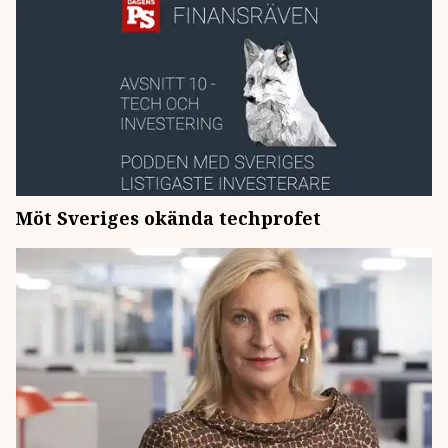
Möt Sveriges okända techprofet