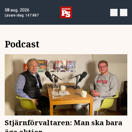
08 aug. 2026
Läsare idag:
147 887
Podcast
Stjärnförvaltaren: Man ska bara
äga aktier