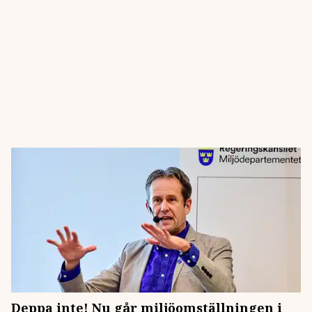
Deppa inte! Nu går miljöomställningen i