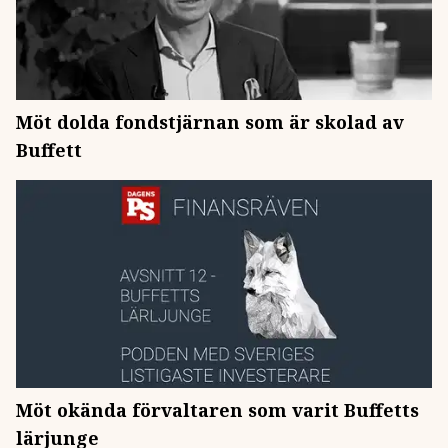
Möt dolda fondstjärnan som är skolad av
Buffett
Möt okända förvaltaren som varit Buffetts
lärjunge