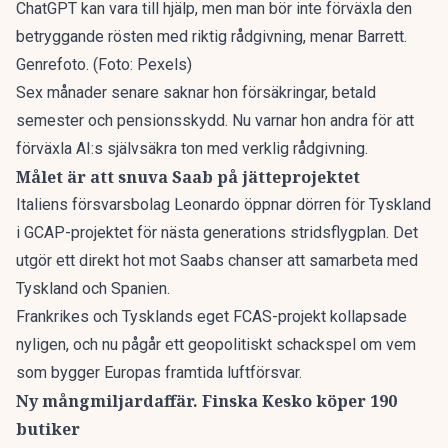
ChatGPT kan vara till hjälp, men man bör inte förväxla den
betryggande rösten med riktig rådgivning, menar Barrett.
Genrefoto. (Foto: Pexels)
Sex månader senare saknar hon försäkringar, betald
semester och pensionsskydd. Nu
varnar hon andra för att
förväxla AI:s självsäkra ton
med verklig rådgivning.
Målet är att snuva Saab på jätteprojektet
Italiens försvarsbolag Leonardo öppnar dörren för Tyskland
i GCAP-projektet för nästa generations stridsflygplan. Det
utgör ett direkt
hot mot Saabs chanser att samarbeta med
Tyskland och Spanien
.
Frankrikes och Tysklands eget FCAS-projekt kollapsade
nyligen, och nu pågår ett geopolitiskt schackspel om vem
som bygger Europas framtida luftförsvar.
Ny mångmiljardaffär. Finska Kesko köper 190
butiker