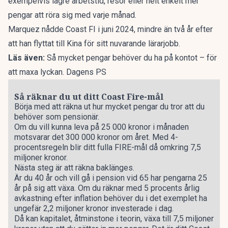
exempelvis lägre arbetstid, resor eller helt enkelt mer
pengar att röra sig med varje månad.
Marquez nådde Coast FI i juni 2024, mindre än två år efter
att han flyttat till Kina för sitt nuvarande lärarjobb.
Läs även:
Så mycket pengar behöver du ha på kontot – för
att maxa lyckan. Dagens PS
Så räknar du ut ditt Coast Fire-mål
Börja med att räkna ut hur mycket pengar du tror att du
behöver som pensionär.
Om du vill kunna leva på 25 000 kronor i månaden
motsvarar det 300 000 kronor om året. Med 4-
procentsregeln blir ditt fulla FIRE-mål då omkring 7,5
miljoner kronor.
Nästa steg är att räkna baklänges.
Är du 40 år och vill gå i pension vid 65 har pengarna 25
år på sig att växa. Om du räknar med 5 procents årlig
avkastning efter inflation behöver du i det exemplet ha
ungefär 2,2 miljoner kronor investerade i dag.
Då kan kapitalet, åtminstone i teorin, växa till 7,5 miljoner