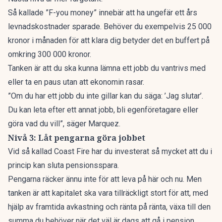
Så kallade ”F-you money” innebär att ha ungefär ett års
levnadskostnader sparade. Behöver du exempelvis 25 000
kronor i månaden för att klara dig betyder det en buffert på
omkring 300 000 kronor.
Tanken är att du ska kunna lämna ett jobb du vantrivs med
eller ta en paus utan att ekonomin rasar.
”Om du har ett jobb du inte gillar kan du säga: ’Jag slutar’.
Du kan leta efter ett annat jobb, bli egenföretagare eller
göra vad du vill”, säger Marquez.
Nivå 3: Låt pengarna göra jobbet
Vid så kallad Coast Fire
har du investerat så mycket att du i
princip kan sluta pensionsspara.
Pengarna räcker ännu inte för att leva på här och nu. Men
tanken är att kapitalet ska vara tillräckligt stort för att, med
hjälp av framtida avkastning och ränta på ränta, växa till den
summa du behöver när det väl är dags att gå i pension.