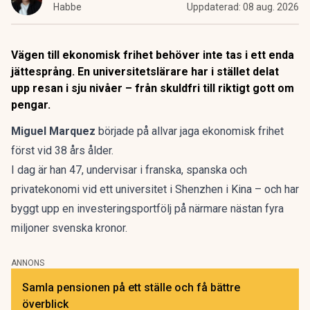
Habbe
Uppdaterad:
08 aug. 2026
Vägen till ekonomisk frihet behöver inte tas i ett enda
jättesprång. En universitetslärare har i stället delat
upp resan i sju nivåer – från skuldfri till riktigt gott om
pengar.
Miguel Marquez
började på allvar jaga
ekonomisk frihet
först vid 38 års ålder.
I dag är han 47, undervisar i franska, spanska och
privatekonomi vid ett universitet i Shenzhen i Kina – och har
byggt upp en investeringsportfölj på närmare nästan fyra
miljoner svenska kronor.
ANNONS
Samla pensionen på ett ställe och få bättre
överblick