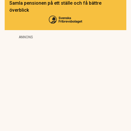
Samla pensionen på ett ställe och få bättre
överblick
ANNONS