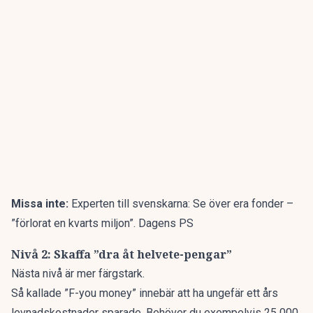
Missa inte:
Experten till svenskarna: Se över era fonder –
”förlorat en kvarts miljon”. Dagens PS
Nivå 2: Skaffa ”dra åt helvete-pengar”
Nästa nivå är mer färgstark.
Så kallade ”F-you money” innebär att ha ungefär ett års
levnadskostnader sparade. Behöver du exempelvis 25 000