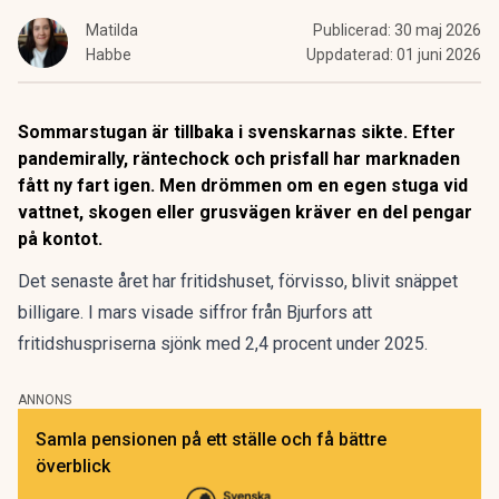
Matilda
Publicerad:
30 maj 2026
Habbe
Uppdaterad:
01 juni 2026
Sommarstugan är tillbaka i svenskarnas sikte. Efter
pandemirally, räntechock och prisfall har marknaden
fått ny fart igen. Men drömmen om en egen stuga vid
vattnet, skogen eller grusvägen kräver en del pengar
på kontot.
Det senaste året har fritidshuset, förvisso, blivit snäppet
billigare. I mars visade siffror från Bjurfors
att
fritidshuspriserna sjönk
med 2,4 procent under 2025.
ANNONS
Samla pensionen på ett ställe och få bättre
överblick