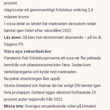
procent.
Idag kostar ett
genomsnittligt fritidshus omkring 2,4
miljoner kronor.
I vissa delar av landet har marknaden dessutom redan
hämtat igen fallet efter rekordåret 2022.
Läs även:
Så blev hon ekonomiskt oberoende – på tio år.
Dagens PS
Nära nya rekordnivåer
Pandemin fick fritidshuspriserna att rusa när fler jobbade
hemifrån och utlandsresorna blev färre. Sedan kom
räntehöjningarna och kylde ned marknaden.
Nu pekar utvecklingen åter uppåt.
Västra Götaland och Kalmar län har
enligt DN
hämtat igen
hela pristappet. Gotland ligger däremot fortfarande 25
procent under toppnivån från 2022.
Missa inte:
Sveriges ensamboende sliter på klimatet: