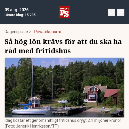
09 aug. 2026
Läsare idag:
15 235
Dagensps.se
Privatekonomi
Så hög lön krävs för att du ska ha
råd med fritidshus
Idag kostar ett genomsnittligt fritidshus drygt 2,4 miljoner kronor
(Foto: Janerik Henriksson/TT)