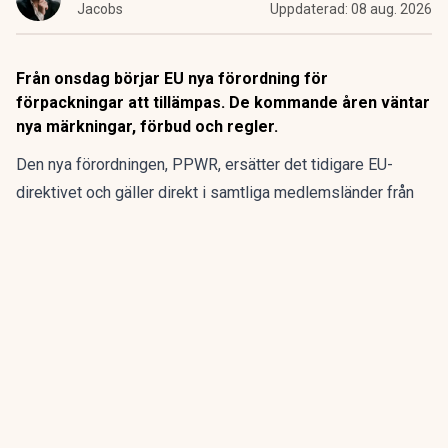
Jacobs
Uppdaterad:
08 aug. 2026
Från onsdag börjar EU nya förordning för
förpackningar att tillämpas. De kommande åren väntar
nya märkningar, förbud och regler.
Den nya förordningen,
PPWR
, ersätter det tidigare EU-
direktivet och gäller direkt i samtliga medlemsländer från
den 12 augusti.
ANNONS
Gör pensionen enklare att förstå och hantera
ANNONS