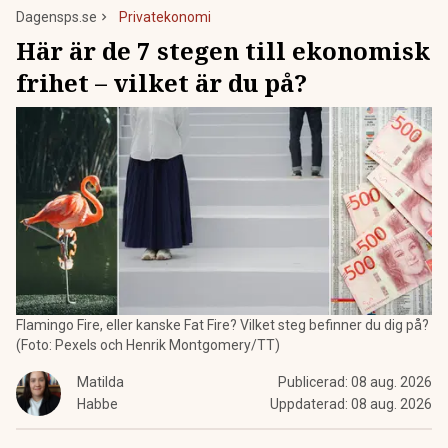
Dagensps.se
Privatekonomi
Här är de 7 stegen till ekonomisk
frihet – vilket är du på?
Flamingo Fire, eller kanske Fat Fire? Vilket steg befinner du dig på?
(Foto: Pexels och Henrik Montgomery/TT)
Matilda
Publicerad:
08 aug. 2026
Habbe
Uppdaterad:
08 aug. 2026