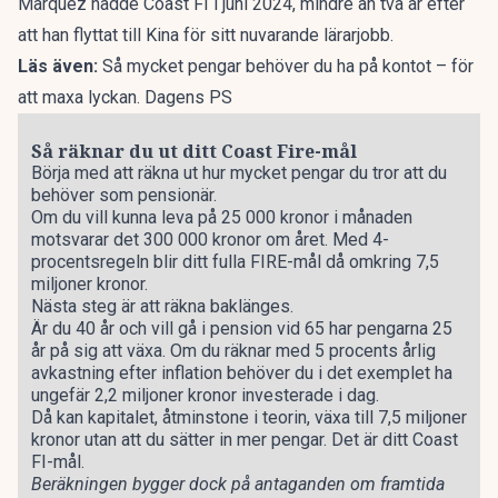
Marquez nådde Coast FI i juni 2024, mindre än två år efter
att han flyttat till Kina för sitt nuvarande lärarjobb.
Läs även:
Så mycket pengar behöver du ha på kontot – för
att maxa lyckan. Dagens PS
Så räknar du ut ditt Coast Fire-mål
Börja med att räkna ut hur mycket pengar du tror att du
behöver som pensionär.
Om du vill kunna leva på 25 000 kronor i månaden
motsvarar det 300 000 kronor om året. Med 4-
procentsregeln blir ditt fulla FIRE-mål då omkring 7,5
miljoner kronor.
Nästa steg är att räkna baklänges.
Är du 40 år och vill gå i pension vid 65 har pengarna 25
år på sig att växa. Om du räknar med 5 procents årlig
avkastning efter inflation behöver du i det exemplet ha
ungefär 2,2 miljoner kronor investerade i dag.
Då kan kapitalet, åtminstone i teorin, växa till 7,5 miljoner
kronor utan att du sätter in mer pengar. Det är ditt Coast
FI-mål.
Beräkningen bygger dock på antaganden om framtida