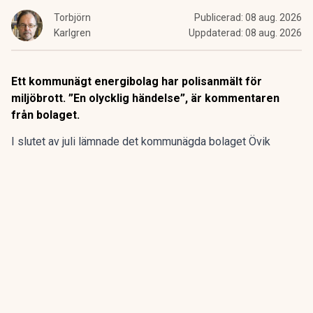
Torbjörn
Publicerad:
08 aug. 2026
Karlgren
Uppdaterad:
08 aug. 2026
Ett kommunägt energibolag har polisanmält för
miljöbrott. ”En olycklig händelse”, är kommentaren
från bolaget.
I slutet av juli lämnade det kommunägda bolaget Övik
energi in en anmälan om en driftstörning gällande sin
anläggning vid Hörneborgsverket till länsstyrelsen i
Västernorrland.
ANNONS
Gör pensionen enklare att förstå och hantera