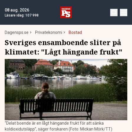
08 aug. 2026
Läsare idag:
107 998
Dagensps.se
Privatekonomi
Bostad
Sveriges ensamboende sliter på
klimatet: "Lågt hängande frukt"
“Delat boende är en lågt hängande frukt för att sänka
koldioxidutsläpp”, säger forskaren (Foto: Mickan Mörk/TT)