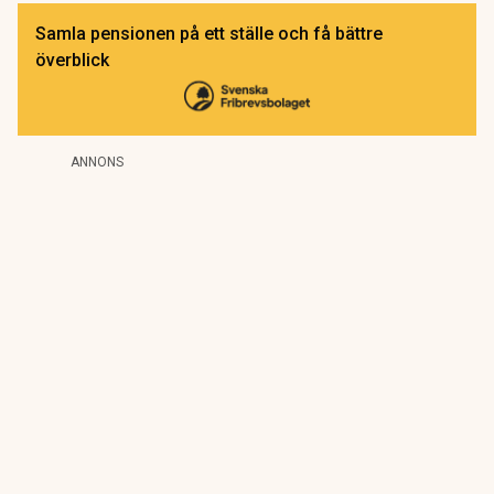
Samla pensionen på ett ställe och få bättre
överblick
ANNONS