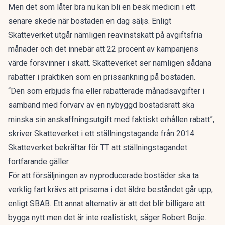
Men det som låter bra nu kan bli en besk medicin i ett
senare skede när bostaden en dag säljs. Enligt
Skatteverket utgår nämligen reavinstskatt på avgiftsfria
månader och det innebär att 22 procent av kampanjens
värde försvinner i skatt. Skatteverket ser nämligen sådana
rabatter i praktiken som en prissänkning på bostaden.
“Den som erbjuds fria eller rabatterade månadsavgifter i
samband med förvärv av en nybyggd bostadsrätt ska
minska sin anskaffningsutgift med faktiskt erhållen rabatt”,
skriver Skatteverket i ett ställningstagande från 2014.
Skatteverket bekräftar för TT att ställningstagandet
fortfarande gäller.
För att försäljningen av nyproducerade bostäder ska ta
verklig fart krävs att priserna i det äldre beståndet går upp,
enligt SBAB. Ett annat alternativ är att det blir billigare att
bygga nytt men det är inte realistiskt, säger Robert Boije.