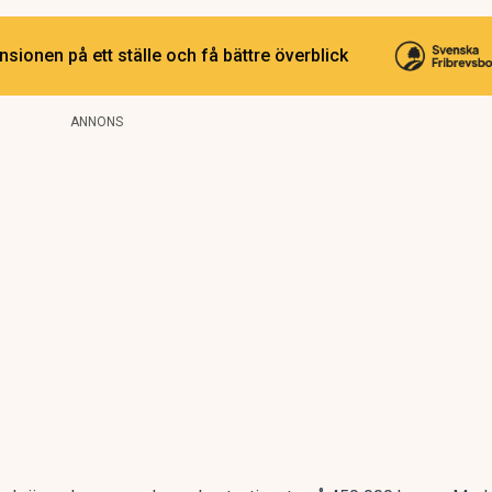
sionen på ett ställe och få bättre överblick
ANNONS