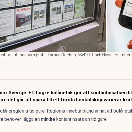
nabbare att bospara (Foto: Tomas Oneborg/SvD/TT och Hasse Holmber
na i Sverige. Ett högre bolånetak gör att kontantinsatsen b
 det går att spara till ett första bostadsköp varierar kraft
olånereglerna tidigare
. Reglerna innebär bland annat att bolånetak
e behöver lägga en mindre kontantinsats än tidigare.