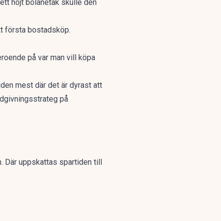
ett höjt bolånetak skulle den
ett första bostadsköp.
beroende på var man vill köpa
tiden mest där det är dyrast att
ådgivningsstrateg på
. Där uppskattas spartiden till