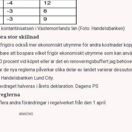
ll kontantinsatsen i Västernorrlands län (Foto: Handelsbanken)
ra stor skillnad
 frigörs också mer ekonomiskt utrymme för andra kostnader kopp
bare att bospara vilket frigör ekonomiskt utrymme som kan använ
 10 procent vid köpet eller är det en renoveringsbuffert jag behöv
de nya reglerna påverkar olika delar av landet varierar dessuto
å Handelsbanken Lund City.
avdraget halveras i årets deklaration. Dagens PS
reglerna
era andra förändringar i regelverket från den 1 april.
ANNONS