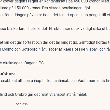
or kräver dagens regler en kontantinsats på 450 000 kronor. Med 
illnad på 150 000 kronor.
Det visade beräkningar i fjol
.
ur förändringen påverkar tiden det tar att spara ihop pengar till 
isso blir kortare i hela landet. Effekten ser dock väldigt olika ut 
det län det går fortast och där det tar längst tid. Samtidigt kortas 
 i Malmö och Göteborg 4 år”, säger
Mikael Forssén
, spar- och r
de elräkningen. Dagens PS
snabbare
snabbast att spara ihop till kontantinsatsen i Västernorrlands län
.
and och Örebro går det relativt snabbt att nå målet.
ANNONS