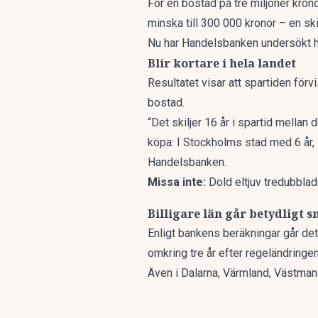
För en bostad på tre miljoner kron
minska till 300 000 kronor – en sk
Nu har
Handelsbanken undersökt
h
Blir kortare i hela landet
Resultatet visar att spartiden förv
bostad.
“Det skiljer 16 år i spartid mellan 
köpa: I Stockholms stad med 6 år,
Handelsbanken.
Missa inte:
Dold eltjuv tredubbla
Billigare län går betydligt 
Enligt bankens beräkningar går det 
omkring tre år efter regeländringen
Även i Dalarna, Värmland, Västmanl