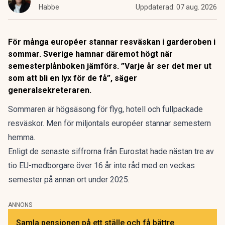
Habbe
Uppdaterad:
07 aug. 2026
För många européer stannar resväskan i garderoben i
sommar. Sverige hamnar däremot högt när
semesterplånboken jämförs. ”Varje år ser det mer ut
som att bli en lyx för de få”, säger
generalsekreteraren.
Sommaren är högsäsong
för flyg, hotell och fullpackade
resväskor. Men för miljontals européer stannar semestern
hemma.
Enligt de senaste siffrorna från Eurostat hade nästan tre av
tio EU-medborgare över 16 år inte råd med en veckas
semester
på annan ort under 2025.
ANNONS
Samla pensionen på ett ställe och få bättre