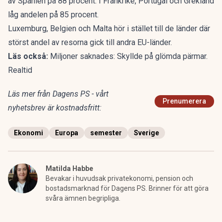
av Spanien på 88 procent. I Frankrike, Portugal och Grekland
låg andelen på 85 procent.
Luxemburg, Belgien och Malta hör i stället till de länder där
störst andel av resorna gick till andra EU-länder.
Läs också:
Miljoner saknades: Skyllde på glömda pärmar.
Realtid
Läs mer från Dagens PS - vårt
Prenumerera
nyhetsbrev är kostnadsfritt:
Ekonomi
Europa
semester
Sverige
Matilda Habbe
Bevakar i huvudsak privatekonomi, pension och
bostadsmarknad för Dagens PS. Brinner för att göra
svåra ämnen begripliga.