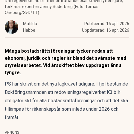
När regelverket nu blir mer omfattande ökar kraven ytterligare,
förklarar experten Jenny Söderberg (Foto: Tomas
Oneborg/SvD/TT)
Matilda
Publicerad:
16 apr. 2026
Habbe
Uppdaterad:
16 apr. 2026
Många bostadsrättsföreningar tycker redan att
ekonomi, juridik och regler är bland det svåraste med
styrelsearbetet.
Vid årsskiftet blev uppdraget ännu
tyngre
.
PS har skrivit om
det nya lagkravet tidigare. I fjol bestämde
Bokföringsnämnden att
redovisningsregelverket K3 blir
obligatoriskt för alla
bostadsrättsföreningar och att det ska
tillämpas för räkenskapsår som inleds under 2026 och
framåt.
ANNONS