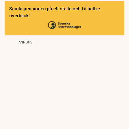
Samla pensionen på ett ställe och få bättre
överblick
ANNONS