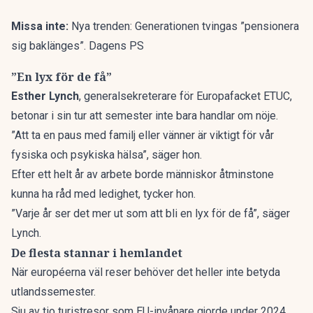
Missa inte:
Nya trenden: Generationen tvingas ”pensionera
sig baklänges”. Dagens PS
”En lyx för de få”
Esther Lynch
, generalsekreterare för Europafacket ETUC,
betonar i sin tur att semester inte bara handlar om nöje.
”Att ta en paus med familj eller vänner är viktigt för vår
fysiska och psykiska hälsa”, säger hon.
Efter ett helt år av arbete borde människor åtminstone
kunna ha råd
med ledighet
, tycker hon.
”Varje år ser det mer ut som att bli en lyx för de få”, säger
Lynch.
De flesta stannar i hemlandet
När européerna väl reser behöver det heller inte betyda
utlandssemester.
Sju av tio turistresor som EU-invånare gjorde under 2024