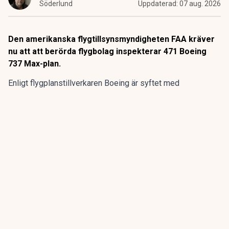
Söderlund
Uppdaterad:
07 aug. 2026
Den amerikanska flygtillsynsmyndigheten FAA kräver
nu att att berörda flygbolag inspekterar 471 Boeing
737 Max-plan.
Enligt flygplanstillverkaren
Boeing
är syftet med
kontrollerna att undersöka eventuella sprickor i en
komponent som kan undergräva flygplansmodellernas
strukturella integritet.
ANNONS
Gör pensionen enklare att förstå och hantera
ANNONS