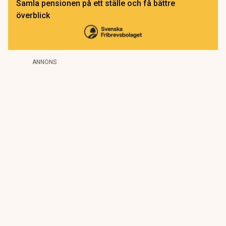
Samla pensionen på ett ställe och få bättre
överblick
ANNONS