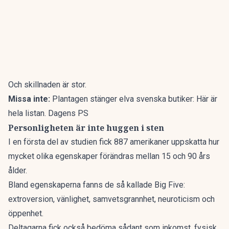
Och skillnaden är stor.
Missa inte:
Plantagen stänger elva svenska butiker: Här är
hela listan. Dagens PS
Personligheten är inte huggen i sten
I en första del av studien fick 887 amerikaner uppskatta hur
mycket olika egenskaper förändras mellan 15 och 90 års
ålder.
Bland egenskaperna fanns de så kallade Big Five:
extroversion, vänlighet, samvetsgrannhet, neuroticism och
öppenhet.
Deltagarna fick också bedöma sådant som inkomst, fysisk