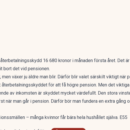
t återbetalningsskydd 16 680 kronor i månaden första året. Det ä
t bort det vid pensionen.
 men växer ju äldre man blir. Därför blir valet särskilt viktigt när
t återbetalningsskyddet för att få högre pension. Men det viktiga
ende av inkomsten är skyddet mycket värdefullt. Den stora vinsten
t när man går i pension. Därför bör man fundera en extra gång o
onssmällen – många kvinnor får bära hela hushållet själva. E55