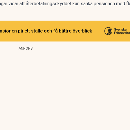
ngar
visar att återbetalningsskyddet kan sänka pensionen med fl
sionen på ett ställe och få bättre överblick
ANNONS