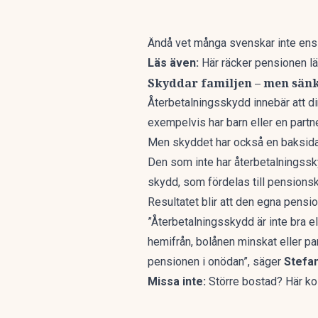
Ändå vet många svenskar
inte ens
Läs även:
Här räcker pensionen l
Skyddar familjen – men sän
Återbetalningsskydd innebär att di
exempelvis har barn eller en part
Men skyddet har också en baksida
Den som inte har återbetalningssky
skydd, som fördelas till pensionsk
Resultatet blir att den egna pensi
”Återbetalningsskydd är inte bra el
hemifrån, bolånen minskat eller p
pensionen i onödan”, säger
Stefa
Missa inte:
Större bostad? Här kos