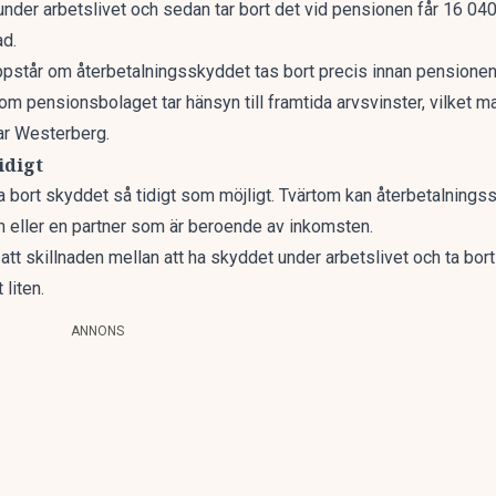
 under arbetslivet och sedan
tar bort det vid pensionen
får 16 040
ad.
ppstår om återbetalningsskyddet tas bort precis innan pensionen
m pensionsbolaget tar hänsyn till framtida arvsvinster, vilket 
rar Westerberg.
tidigt
 ta bort skyddet så tidigt som möjligt. Tvärtom kan återbetalningss
ån eller en partner som är beroende av inkomsten.
att skillnaden mellan att ha skyddet under arbetslivet och ta bor
t liten.
ANNONS