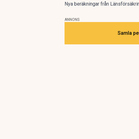
Nya beräkningar från
Länsförsäkri
ANNONS
Samla pen