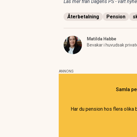
Läs mer från Dagens PS - vårt nyhet
Återbetalning
Pension
s
Matilda Habbe
Bevakar i huvudsak privat
ANNONS
Samla pen
Har du pension hos flera olika 