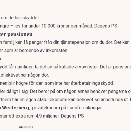
 om de har skyddet.
ängre – lev för under 10 000 kronor per månad. Dagens PS
ker pensionen
n familj kan få pengar från din tjänstepension om du dör. Det
kan 
ner som är beroende av inkomsten.
.
dd får nämligen ta del av så kallade arvsvinster. Det är pension
ollektivet när någon dör.
onen blir högre för den som inte har återbetalningsskydd.
ler dåligt i sig. Det beror på om någon annan behöver pengarna om
artnern har en egen stabil ekonomi kan behovet se annorlunda ut
n Westerberg
, privatekonom på Länsförsäkringar.
tar ett extra rum 4,9 miljoner. Dagens PS
ANNONS