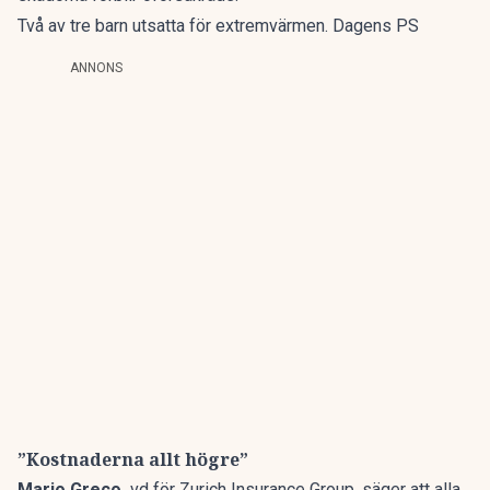
Två av tre barn utsatta för extremvärmen. Dagens PS
ANNONS
”Kostnaderna allt högre”
Mario Greco,
vd för Zurich Insurance Group, säger att alla