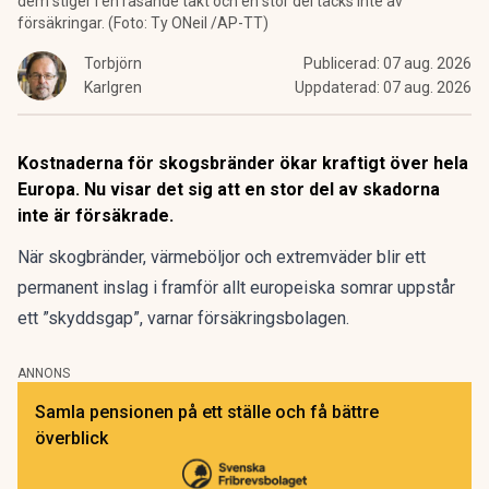
dem stiger i en rasande takt och en stor del täcks inte av
försäkringar. (Foto: Ty ONeil /AP-TT)
Torbjörn
Publicerad:
07 aug. 2026
Karlgren
Uppdaterad:
07 aug. 2026
Kostnaderna för skogsbränder ökar kraftigt över hela
Europa. Nu visar det sig att en stor del av skadorna
inte är försäkrade.
När skogbränder, värmeböljor och extremväder blir ett
permanent inslag i framför allt europeiska somrar uppstår
ett ”skyddsgap”, varnar försäkringsbolagen.
ANNONS
Samla pensionen på ett ställe och få bättre
överblick