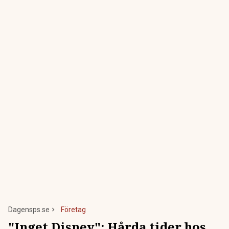
Dagensps.se
Företag
"Inget Disney": Hårda tider hos