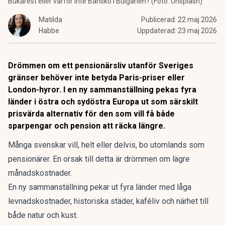
Bukarest eller varför inte Bansko i Bulgarien? (Foto: Unsplash)
Matilda
Publicerad:
22 maj 2026
Habbe
Uppdaterad:
23 maj 2026
Drömmen om ett pensionärsliv utanför Sveriges
gränser behöver inte betyda Paris-priser eller
London-hyror. I en ny sammanställning pekas fyra
länder i östra och sydöstra Europa ut som särskilt
prisvärda alternativ för den som vill få både
sparpengar och pension att räcka längre.
Många svenskar vill, helt eller delvis,
bo utomlands som
pensionärer
. En orsak till detta är drömmen om lägre
månadskostnader.
En ny sammanställning pekar ut fyra
länder med låga
levnadskostnader
, historiska städer, kaféliv och närhet till
både natur och kust.