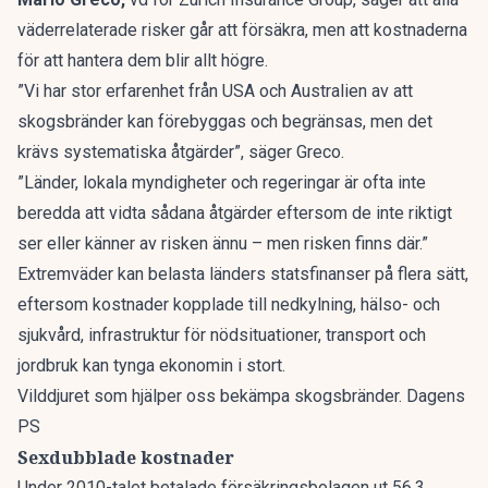
väderrelaterade risker går att försäkra, men att kostnaderna
för att hantera dem blir allt högre.
”Vi har stor erfarenhet från USA och Australien av att
skogsbränder kan förebyggas och begränsas, men det
krävs systematiska åtgärder”, säger Greco.
”Länder, lokala myndigheter och regeringar är ofta inte
beredda att vidta sådana åtgärder eftersom de inte riktigt
ser eller känner av risken ännu – men risken finns där.”
Extremväder kan belasta länders statsfinanser på flera sätt,
eftersom kostnader kopplade till nedkylning, hälso- och
sjukvård, infrastruktur för nödsituationer, transport och
jordbruk kan tynga ekonomin i stort.
Vilddjuret som hjälper oss bekämpa skogsbränder. Dagens
PS
Sexdubblade kostnader
Under 2010-talet betalade försäkringsbolagen ut 56,3