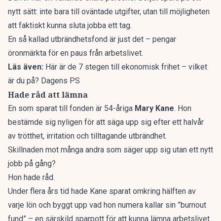
nytt sätt: inte bara till oväntade utgifter, utan till möjligheten
att faktiskt kunna sluta jobba ett tag.
En så kallad utbrändhetsfond är just det – pengar
öronmärkta för en paus från arbetslivet.
Läs även:
Här är de 7 stegen till ekonomisk frihet – vilket
är du på? Dagens PS
Hade råd att lämna
En som sparat till fonden är 54-åriga
Mary Kane
. Hon
bestämde sig nyligen för att säga upp sig efter ett halvår
av trötthet, irritation och tilltagande utbrändhet.
Skillnaden mot många andra som säger upp sig utan ett nytt
jobb på gång?
Hon hade råd.
Under flera års tid hade Kane
sparat omkring
hälften av
varje lön och byggt upp vad hon numera kallar sin ”burnout
fund” – en särskild sparpott för att kunna lämna arbetslivet