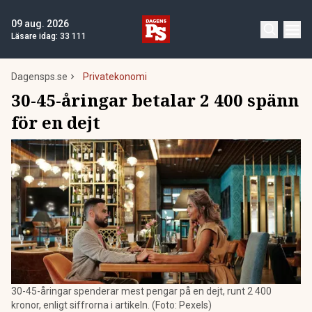
09 aug. 2026
Läsare idag:
33 111
Dagensps.se
Privatekonomi
30-45-åringar betalar 2 400 spänn
för en dejt
30-45-åringar spenderar mest pengar på en dejt, runt 2 400
kronor, enligt siffrorna i artikeln. (Foto: Pexels)