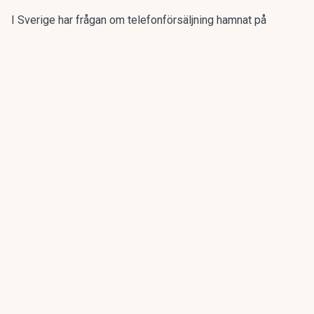
I Sverige har frågan om telefonförsäljning hamnat på
regeringens bord.
Redan 2025 fick Konsumentverket i
uppdrag
att se över skärpta regler och möjliga förbud inom
flera områden.
ANNONS
Gör pensionen enklare att förstå och hantera
ANNONS