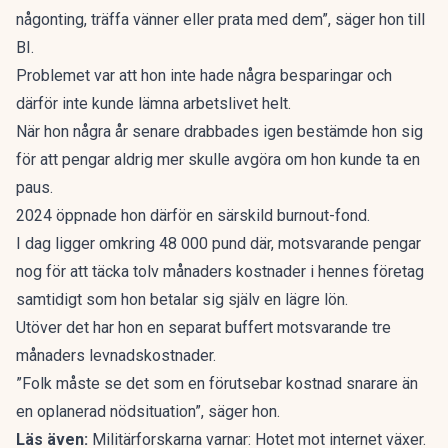
någonting, träffa vänner eller prata med dem”, säger hon till
BI.
Problemet var att hon inte hade några besparingar och
därför inte kunde lämna arbetslivet helt.
När hon några år senare drabbades igen bestämde hon sig
för att pengar aldrig mer skulle avgöra om hon kunde ta en
paus.
2024 öppnade hon därför en särskild burnout-fond.
I dag ligger omkring 48 000 pund där, motsvarande pengar
nog för att täcka tolv månaders kostnader i hennes företag
samtidigt som hon betalar sig själv en lägre lön.
Utöver det har hon en separat buffert motsvarande tre
månaders levnadskostnader.
”Folk måste se det som en förutsebar kostnad snarare än
en oplanerad nödsituation”, säger hon.
Läs även:
Militärforskarna varnar: Hotet mot internet växer.