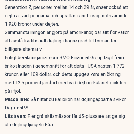
Generation Z, personer mellan 14 och 29 år, anser också att
dejta är
värt pengarna
och sprättar i snitt i väg motsvarande
1 920 kronor under dejten.
Sammanställningen är gjord på amerikaner, där allt fler väljer
att avstå traditionell dejting i högre grad till förmån för
billigare alternativ.
Enligt beräkningarna, som BMO Financial Group tagit fram,
är kostnaden i genomsnitt för att dejta i USA nästan 1 772
kronor, eller 189 dollar, och detta uppges vara en ökning
med 12,5 procent jämfört med vad dejting-kalaset gick lös
på i fjol.
Missa inte:
Så hittar du kärleken när dejtingapparna sviker
DagensPS
Läs även:
Fler grå skilsmässor får 65-plussare att ge sig
ut i dejtingdjungeln
E55