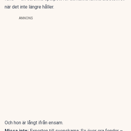
när det inte längre håller.
ANNONS
Och hon är långt ifrån ensam.
Missa inte:
Experten till svenskarna: Se över era fonder –