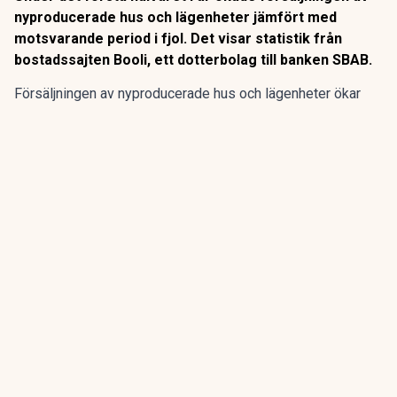
nyproducerade hus och lägenheter jämfört med
motsvarande period i fjol. Det visar statistik från
bostadssajten Booli, ett dotterbolag till banken SBAB.
Försäljningen av nyproducerade hus och lägenheter ökar
men går fortsatt trögt jämfört med äldre bostäder.
För att locka fler köpare erbjuder en del bolag “avgiftsfria
månader”, något som kan ge en skattesmäll senare.
ANNONS