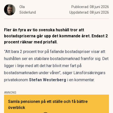
Ola
Publicerad:
08 juni 2026
Söderlund
Uppdaterad:
08 juni 2026
Fler än fyra av tio svenska hushåll tror att
bostadspriserna går upp det kommande året. Endast 2
procent räknar med prisfall.
”Att bara 2 procent tror på fallande bostadspriser visar att
hushållen ser en stabilare bostadsmarknad framför sig. Det
ligger i linje med att det har blivit
mer fart på
bostadsmarknaden
under våren”, säger Länsförsäkringars
privatekonom
Stefan Westerberg
i en kommentar.
ANNONS
Samla pensionen på ett ställe och få bättre
överblick