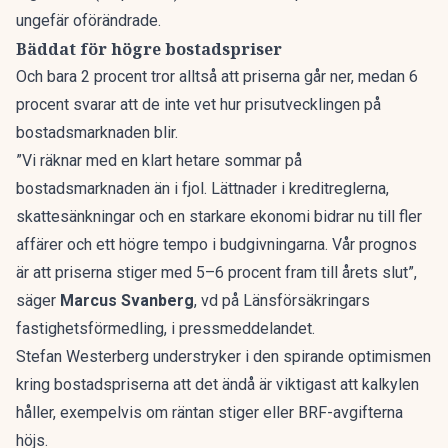
ungefär oförändrade.
Bäddat för högre bostadspriser
Och bara 2 procent tror alltså att priserna går ner, medan 6
procent svarar att de inte vet hur prisutvecklingen på
bostadsmarknaden blir.
”Vi räknar med en klart hetare sommar på
bostadsmarknaden än i fjol. Lättnader i
kreditreglerna
,
skattesänkningar och en starkare ekonomi bidrar nu till fler
affärer och ett högre tempo i budgivningarna. Vår prognos
är att priserna stiger med 5–6 procent fram till årets slut”,
säger
Marcus Svanberg
, vd på Länsförsäkringars
fastighetsförmedling, i
pressmeddelandet
.
Stefan Westerberg understryker i den spirande optimismen
kring bostadspriserna att det ändå är viktigast att kalkylen
håller, exempelvis om
räntan
stiger eller BRF-avgifterna
höjs.