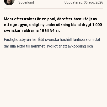
Söderlund
Uppdaterad:
05 aug. 2026
Mest eftertraktat är en pool, därefter bastu följt av
ett eget gym, enligt ny undersökning bland drygt 1 000
svenskar i åldrarna 18 till 84 år.
Fastighetsbyrån har låtit svenska hushåll fantisera om det
där lilla extra till hemmet. Tydligt är att avkoppling och
välmående står i fokus, men skillnaderna är stora på vad
kvinnor och män ser som lyxiga attribut till drömhemmet.
ANNONS
Samla pensionen på ett ställe och få bättre
överblick