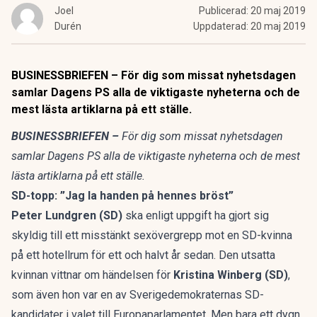
Joel
Publicerad:
20 maj 2019
Durén
Uppdaterad:
20 maj 2019
BUSINESSBRIEFEN – För dig som missat nyhetsdagen
samlar Dagens PS alla de viktigaste nyheterna och de
mest lästa artiklarna på ett ställe.
BUSINESSBRIEFEN –
För dig som missat nyhetsdagen
samlar Dagens PS alla de viktigaste nyheterna och de mest
lästa artiklarna på ett ställe.
SD-topp: ”Jag la handen på hennes bröst”
Peter Lundgren (SD)
ska enligt uppgift ha gjort sig
skyldig till ett misstänkt sexövergrepp mot en SD-kvinna
på ett hotellrum för ett och halvt år sedan. Den utsatta
kvinnan vittnar om händelsen för
Kristina Winberg (SD)
,
som även hon var en av Sverigedemokraternas SD-
kandidater i valet till Europaparlamentet. Men bara ett dygn