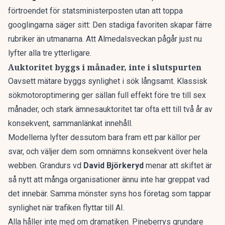
förtroendet för statsministerposten utan att toppa
googlingarna säger sitt: Den stadiga favoriten skapar färre
rubriker än utmanarna. Att Almedalsveckan pågår just nu
lyfter alla tre ytterligare.
Auktoritet byggs i månader, inte i slutspurten
Oavsett mätare byggs synlighet i sök långsamt. Klassisk
sökmotoroptimering ger sällan full effekt före tre till sex
månader, och stark ämnesauktoritet tar ofta ett till två år av
konsekvent, sammanlänkat innehåll.
Modellerna lyfter dessutom bara fram ett par källor per
svar, och väljer dem som omnämns konsekvent över hela
webben. Grandurs vd
David Björkeryd
menar att skiftet är
så nytt att många organisationer ännu inte har greppat vad
det innebär. Samma mönster syns hos
företag som tappar
synlighet när trafiken flyttar till AI
.
Alla håller inte med om dramatiken. Pineberrys grundare