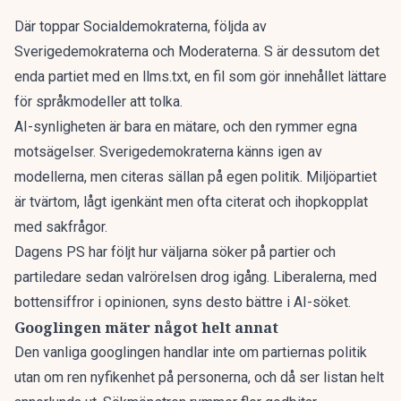
Där toppar Socialdemokraterna, följda av
Sverigedemokraterna och Moderaterna. S är dessutom det
enda partiet med en llms.txt, en fil som gör innehållet lättare
för språkmodeller att tolka.
AI-synligheten är bara en mätare, och den rymmer egna
motsägelser. Sverigedemokraterna känns igen av
modellerna, men citeras sällan på egen politik. Miljöpartiet
är tvärtom, lågt igenkänt men ofta citerat och ihopkopplat
med sakfrågor.
Dagens PS har följt
hur väljarna söker på partier och
partiledare
sedan valrörelsen drog igång. Liberalerna, med
bottensiffror i opinionen, syns desto bättre i AI-söket.
Googlingen mäter något helt annat
Den vanliga googlingen handlar inte om partiernas politik
utan om ren nyfikenhet på personerna, och då ser listan helt