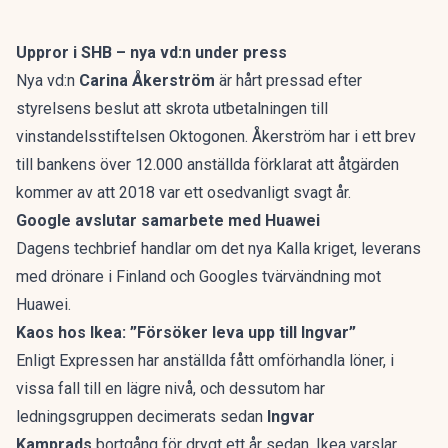
Uppror i SHB – nya vd:n under press
Nya vd:n
Carina Åkerström
är hårt pressad efter
styrelsens beslut att skrota utbetalningen till
vinstandelsstiftelsen Oktogonen. Åkerström har i ett brev
till bankens över 12.000 anställda förklarat att åtgärden
kommer av att 2018 var ett osedvanligt svagt år.
Google avslutar samarbete med Huawei
Dagens techbrief handlar om det nya Kalla kriget, leverans
med drönare i Finland och Googles tvärvändning mot
Huawei.
Kaos hos Ikea: ”Försöker leva upp till Ingvar”
Enligt Expressen har anställda fått omförhandla löner, i
vissa fall till en lägre nivå, och dessutom har
ledningsgruppen decimerats sedan
Ingvar
Kamprads
bortgång för drygt ett år sedan. Ikea varslar