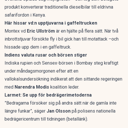
produkt konverterar traditionella dieselbilar till eldrivna
safarifordon i Kenya.
Här hissar vd:n upptjuvarna i gaffeltrucken
Montex vd
Eric Ullström
är en hjälte på flera sätt. När två
inbrottstjuvar försökte fly i bil gick han till motattack –och
hissade upp dem i en gaffeltruck.
Indiens valuta rusar och börsen stiger
Indiska rupien och Sensex-börsen i Bombay steg kraftigt
under måndagsmorgonen efter att en
vallokalsundersökning indikerat att den sittande regeringen
med
Narendra Modis
koalition leder.
Larmet: Se upp för bedrägerimetoderna
”Bedragarna försöker sig på andra sätt när de gamla inte
längre funkar”, säger
Jan Olsson
på polisens nationella
bedrägeri­centrum till tidningen (betallänk).