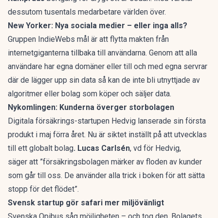
dessutom tusentals medarbetare världen över.
New Yorker: Nya sociala medier – eller inga alls?
Gruppen IndieWebs mål är att flytta makten från
internetgiganterna tillbaka till användarna. Genom att alla
användare har egna domäner eller till och med egna servrar
där de lägger upp sin data så kan de inte bli utnyttjade av
algoritmer eller bolag som köper och säljer data.
Nykomlingen: Kunderna överger storbolagen
Digitala försäkrings-startupen Hedvig lanserade sin första
produkt i maj förra året. Nu är siktet inställt på att utvecklas
till ett globalt bolag
.
Lucas Carlsén
, vd för Hedvig,
säger att ”försäkringsbolagen märker av floden av kunder
som går till oss. De använder alla trick i boken för att sätta
stopp för det flödet”.
Svensk startup gör safari mer miljövänligt
Svenska Opibus såg möjligheten – och tog den. Bolagets