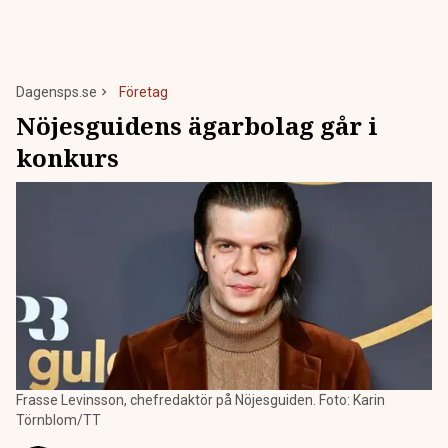
Dagensps.se
Företag
Nöjesguidens ägarbolag går i
konkurs
Frasse Levinsson, chefredaktör på Nöjesguiden. Foto: Karin
Törnblom/TT