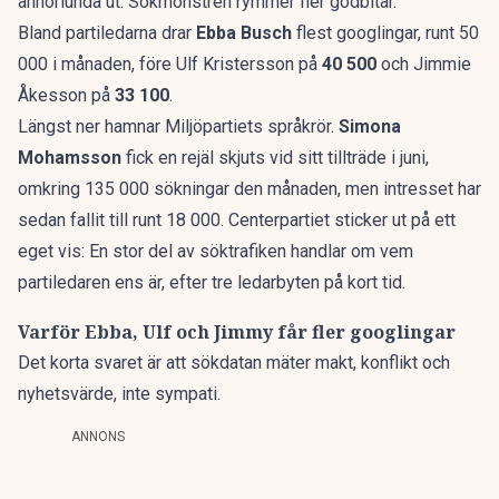
annorlunda ut. Sökmönstren rymmer fler godbitar.
Bland partiledarna drar
Ebba Busch
flest googlingar, runt 50
000 i månaden, före Ulf Kristersson på
40 500
och Jimmie
Åkesson på
33 100
.
Längst ner hamnar Miljöpartiets språkrör.
Simona
Mohamsson
fick en rejäl skjuts vid sitt tillträde i juni,
omkring 135 000 sökningar den månaden, men intresset har
sedan fallit till runt 18 000. Centerpartiet sticker ut på ett
eget vis: En stor del av söktrafiken handlar om vem
partiledaren ens är, efter tre ledarbyten på kort tid.
Varför Ebba, Ulf och Jimmy får fler googlingar
Det korta svaret är att sökdatan mäter makt, konflikt och
nyhetsvärde, inte sympati.
ANNONS