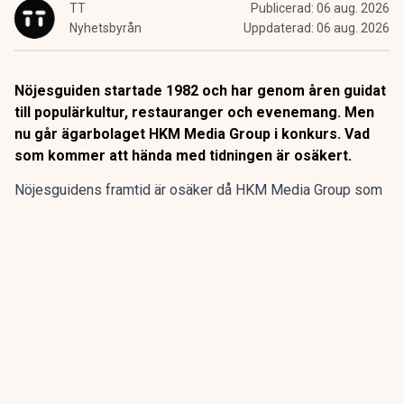
TT
Publicerad:
06 aug. 2026
Nyhetsbyrån
Uppdaterad:
06 aug. 2026
Nöjesguiden startade 1982 och har genom åren guidat
till populärkultur, restauranger och evenemang. Men
nu går ägarbolaget HKM Media Group i konkurs. Vad
som kommer att hända med tidningen är osäkert.
Nöjesguidens framtid är osäker då HKM Media Group som
äger gratistidningen går i konkurs, enligt SVT
Kulturnyheterna.
Nöjesguiden startade 1982 och har genom åren guidat till
populärkultur, restauranger och evenemang. Men nu går
ägarbolaget HKM Media Group i konkurs. Vad som kommer
att hända med tidningen är osäkert.
ANNONS