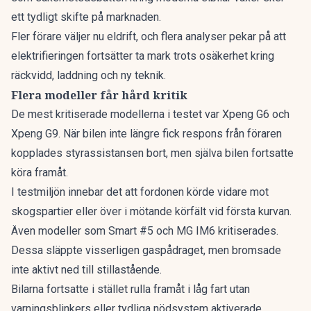
ett tydligt skifte på marknaden.
Fler förare väljer nu eldrift
, och flera analyser pekar på att
elektrifieringen fortsätter ta mark trots osäkerhet kring
räckvidd, laddning och ny teknik.
Flera modeller får hård kritik
De mest kritiserade modellerna i testet var Xpeng G6 och
Xpeng G9. När bilen inte längre fick respons från föraren
kopplades styrassistansen bort, men själva bilen fortsatte
köra framåt.
I testmiljön innebar det att fordonen körde vidare mot
skogspartier eller över i mötande körfält vid första kurvan.
Även modeller som Smart #5 och MG IM6 kritiserades.
Dessa släppte visserligen gaspådraget, men bromsade
inte aktivt ned till stillastående.
Bilarna fortsatte i stället rulla framåt i låg fart utan
varningsblinkers eller tydliga nödsystem aktiverade.