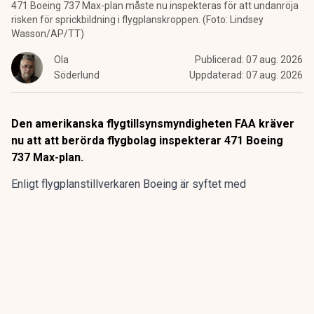
471 Boeing 737 Max-plan måste nu inspekteras för att undanröja
risken för sprickbildning i flygplanskroppen. (Foto: Lindsey
Wasson/AP/TT)
Ola
Publicerad:
07 aug. 2026
Söderlund
Uppdaterad:
07 aug. 2026
Den amerikanska flygtillsynsmyndigheten FAA kräver
nu att att berörda flygbolag inspekterar 471 Boeing
737 Max-plan.
Enligt flygplanstillverkaren
Boeing
är syftet med
kontrollerna att undersöka eventuella sprickor i en
komponent som kan undergräva flygplansmodellernas
strukturella integritet.
ANNONS
Gör pensionen enklare att förstå och hantera