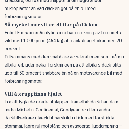
snabbare, och därmed släpper ut en högre andel
mikroplaster än vad däcken gör på en bil med
förbränningsmotor.
Så mycket mer sliter elbilar på däcken
Enligt
Emissions Analytics
innebär en ökning av fordonets
vikt med 1 000 pund (454 kg) att däckslitaget ökar med 20
procent.
Tillsammans med den snabbare accelerationen som många
elbilar erbjuder pekar forskningen på att elbilars däck slits
upp till 50 procent snabbare än på en motsvarande bil med
förbränningsmotor.
Vill återuppfinna hjulet
För att tygla de ökade utsläppen från elbilsdäck har bland
andra Michelin, Continental, Goodyear och flera andra
däcktillverkare utvecklat särskilda däck med förstärkta
stommar, lägre rullmotstånd och avancerad ljuddämpning –