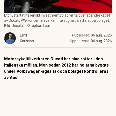
Ett nystartat italienskt investmentbolag vill ta över ägandeskapet
av Ducati, VW-koncernen verkar inte sugna på att släppa bolaget.
Bild: Unsplash/Stephan Louis
Emil
Publicerad:
06 aug. 2026
Karlsson
Uppdaterad:
06 aug. 2026
Motorcykeltillverkaren Ducati har sina rötter i den
Italienska möllan. Men sedan 2012 har hojarna byggts
under Volkswagen-ägda tak och bolaget kontrolleras
av Audi.
Men nu har ett patriotiskt, eller nationalromatiskt,
investmentbolag tröttnat på den tyska iblandningen i den
italienska tvåhjuliga stoltheten
. Bolaget Patritalia – vilket
direkt översätts till patriotism – har lämnat ett bud på att