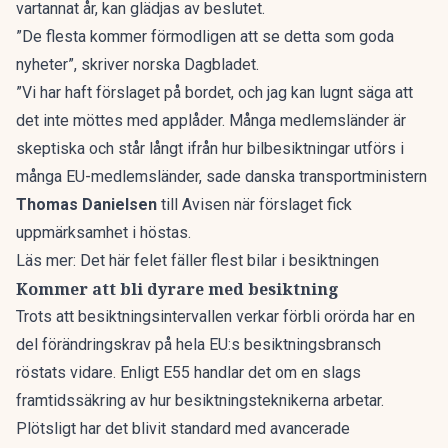
vartannat år, kan glädjas av beslutet.
”De flesta kommer förmodligen att se detta som goda
nyheter”, skriver
norska Dagbladet.
”Vi har haft förslaget på bordet, och jag kan lugnt säga att
det inte möttes med applåder. Många medlemsländer är
skeptiska och står långt ifrån hur bilbesiktningar utförs i
många EU-medlemsländer, sade danska transportministern
Thomas Danielsen
till
Avisen
när förslaget fick
uppmärksamhet i höstas.
Läs mer:
Det här felet fäller flest bilar i besiktningen
Kommer att bli dyrare med besiktning
Trots att besiktningsintervallen verkar förbli orörda har en
del förändringskrav på hela EU:s besiktningsbransch
röstats vidare. Enligt
E55
handlar det om en slags
framtidssäkring av hur besiktningsteknikerna arbetar.
Plötsligt har det blivit standard med avancerade