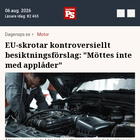
06 aug. 2026
Läsare idag:
82 465
Dagensps.se
Motor
EU-skrotar kontroversiellt
besiktningsförslag: "Möttes inte
med applåder"