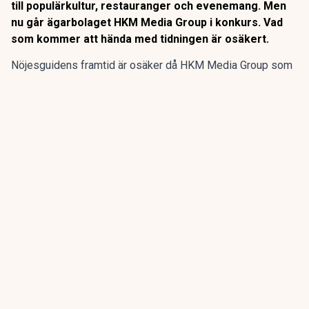
till populärkultur, restauranger och evenemang. Men
nu går ägarbolaget HKM Media Group i konkurs. Vad
som kommer att hända med tidningen är osäkert.
Nöjesguidens framtid är osäker då HKM Media Group som
äger gratistidningen går i konkurs, enligt SVT
Kulturnyheterna.
Nöjesguiden startade 1982 och har genom åren guidat till
populärkultur, restauranger och evenemang. Men nu går
ägarbolaget HKM Media Group i konkurs. Vad som kommer
att hända med tidningen är osäkert.
ANNONS
Gör pensionen enklare att förstå och hantera
ANNONS