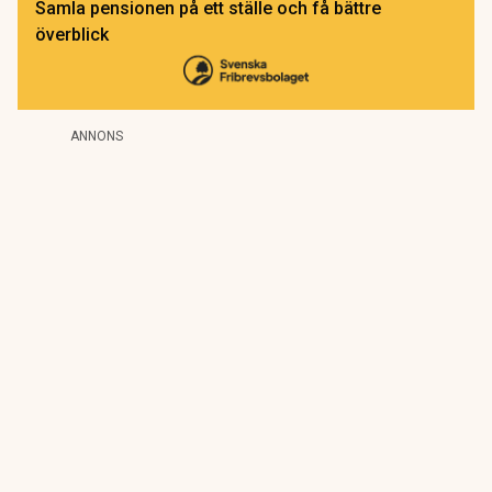
Samla pensionen på ett ställe och få bättre
överblick
ANNONS