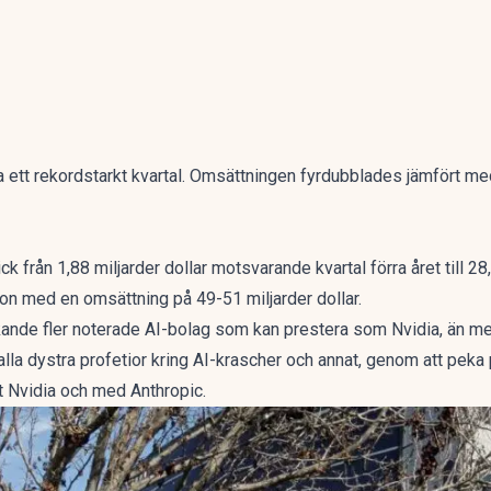
 ett rekordstarkt kvartal. Omsättningen fyrdubblades jämfört m
 från 1,88 miljarder dollar motsvarande kvartal förra året till 28,2
cron med en omsättning på 49-51 miljarder dollar.
ökande fler noterade AI-bolag som kan prestera som Nvidia, än mer 
a dystra profetior kring AI-krascher och annat, genom att peka 
t Nvidia och med Anthropic.