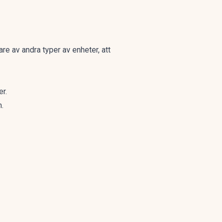
re av andra typer av enheter, att
r.
.