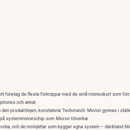
ett företag de flesta förknippar med de små minneskort som förr
tphones och annat.
t i den produktlinjen, konstaterar
Techcrunch
. Micron gynnas i stäl
st på systemminneschip som Micron tillverkar.
Nvidia, och de molnjättar som bygger egna system – däribland M