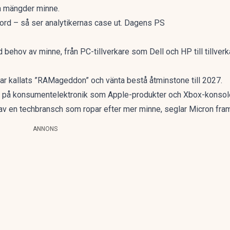
a mängder minne.
kord – så ser analytikernas case ut. Dagens PS
behov av minne, från PC-tillverkare som Dell och HP till tillverka
har kallats ”RAMageddon” och vänta bestå åtminstone till 2027.
er på konsumentelektronik som Apple-produkter och Xbox-konsole
 av en techbransch som ropar efter mer minne, seglar Micron fram
ANNONS