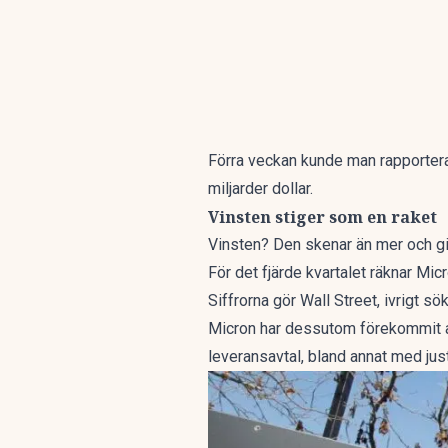
Förra veckan kunde man rapportera
miljarder dollar.
Vinsten stiger som en raket
Vinsten? Den skenar än mer och gick
För det fjärde kvartalet räknar Mi
Siffrorna gör Wall Street, ivrigt s
Micron har dessutom förekommit all
leveransavtal, bland annat med jus