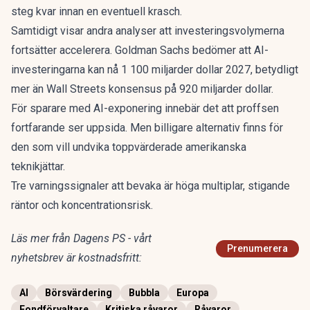
steg kvar innan en eventuell krasch.
Samtidigt visar andra analyser att investeringsvolymerna
fortsätter accelerera.
Goldman Sachs bedömer att AI-
investeringarna kan nå 1 100 miljarder dollar 2027
, betydligt
mer än Wall Streets konsensus på 920 miljarder dollar.
För sparare med AI-exponering innebär det att proffsen
fortfarande ser uppsida. Men
billigare alternativ finns
för
den som vill undvika toppvärderade amerikanska
teknikjättar.
Tre varningssignaler att bevaka
är höga multiplar, stigande
räntor och koncentrationsrisk.
Läs mer från Dagens PS - vårt
Prenumerera
nyhetsbrev är kostnadsfritt:
AI
Börsvärdering
Bubbla
Europa
Fondförvaltare
Kritiska råvaror
Råvaror