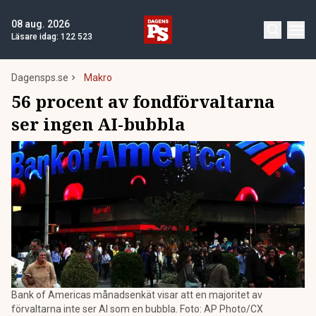
08 aug. 2026
Läsare idag:
122 523
Dagensps.se
Makro
56 procent av fondförvaltarna
ser ingen AI-bubbla
Bank of Americas månadsenkät visar att en majoritet av
förvaltarna inte ser AI som en bubbla. Foto: AP Photo/CX