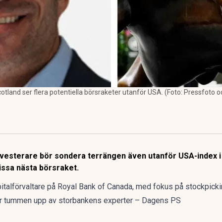
otland ser flera potentiella börsraketer utanför USA. (Foto: Pressfoto
 investerare bör sondera terrängen även utanför USA-index i 
issa nästa börsraket.
italförvaltare på Royal Bank of Canada, med fokus på stockpickin
får tummen upp av storbankens experter – Dagens PS