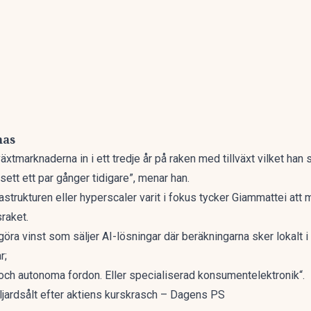
nas
växtmarknaderna in i ett tredje år på raken med tillväxt vilket han
i sett ett par gånger tidigare”, menar han.
frastrukturen eller hyperscaler varit i fokus tycker Giammattei att
sraket.
öra vinst som säljer AI-lösningar där beräkningarna sker lokalt i
r;
 och autonoma fordon. Eller specialiserad konsumentelektronik“.
ljardsålt efter aktiens kurskrasch – Dagens PS