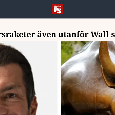
örsraketer även utanför Wall s