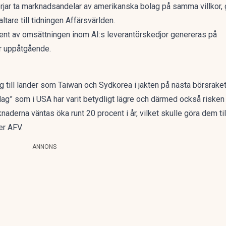
ar ta marknadsandelar av amerikanska bolag på samma villkor, g
ltare till
tidningen Affärsvärlden
.
ent av omsättningen inom AI:s leverantörskedjor genereras på
är uppåtgående.
sig till länder som Taiwan och Sydkorea i jakten på nästa börsraket
ag” som i USA har varit betydligt lägre och därmed också risken 
knaderna väntas öka runt 20 procent i år, vilket skulle göra dem 
ver AFV.
ANNONS