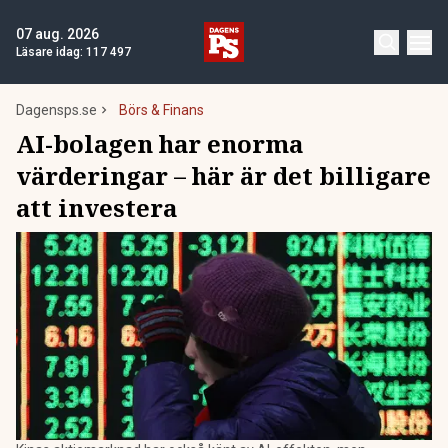
07 aug. 2026
Läsare idag:
117 497
Dagensps.se
Börs & Finans
AI-bolagen har enorma
värderingar – här är det billigare
att investera