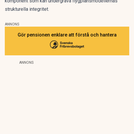
komponent som kan undergräva flygplansmodellernas
strukturella integritet.
ANNONS
Gör pensionen enklare att förstå och hantera
ANNONS