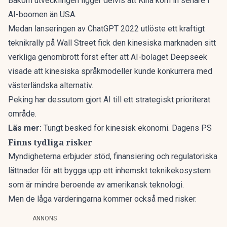
Bakom utvecklingen ligger delvis att Kina kom in senare i
AI-boomen än USA.
Medan lanseringen av ChatGPT 2022 utlöste ett kraftigt
teknikrally på Wall Street fick den kinesiska marknaden sitt
verkliga genombrott först efter att AI-bolaget Deepseek
visade att kinesiska språkmodeller kunde konkurrera med
västerländska alternativ.
Peking har dessutom gjort AI till ett strategiskt prioriterat
område.
Läs mer:
Tungt besked för kinesisk ekonomi. Dagens PS
Finns tydliga risker
Myndigheterna erbjuder stöd, finansiering och regulatoriska
lättnader för att bygga upp ett inhemskt teknikekosystem
som är mindre beroende av amerikansk teknologi.
Men de låga värderingarna kommer också med risker.
ANNONS