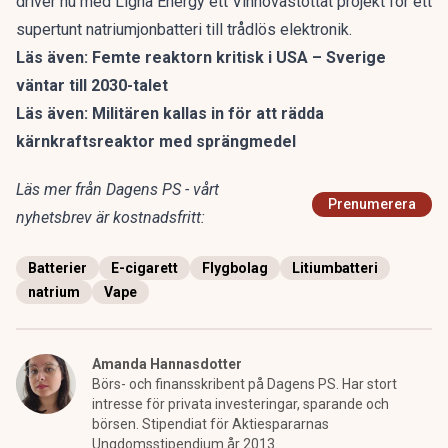
driver nu med Ligna Energy ett Vinnovastöttat
projekt för ett
supertunt natriumjonbatteri
till trådlös elektronik.
Läs även:
Femte reaktorn kritisk i USA – Sverige
väntar till 2030-talet
Läs även:
Militären kallas in för att rädda
kärnkraftsreaktor med sprängmedel
Läs mer från Dagens PS - vårt
Prenumerera
nyhetsbrev är kostnadsfritt:
Batterier
E-cigarett
Flygbolag
Litiumbatteri
natrium
Vape
Amanda Hannasdotter
Börs- och finansskribent på Dagens PS. Har stort
intresse för privata investeringar, sparande och
börsen. Stipendiat för Aktiespararnas
Ungdomsstipendium år 2013.