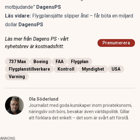
motbjudande”
DagensPS
Läs vidare:
Flygplansjätte slipper åtal – får böta en miljard
dollar
DagensPS
Läs mer från Dagens PS - vårt
Prenumerera
nyhetsbrev är kostnadsfritt:
737 Max
Boeing
FAA
Flygplan
Flygplanstillverkare
Kontroll
Myndighet
USA
Varning
Ola Söderlund
Journalist med goda kunskaper inom privatekonomi,
näringsliv och börs, bevakar även världspolitik. Gillar
att förklara det enkelt – det som är svårt att förstå.
ANNONS