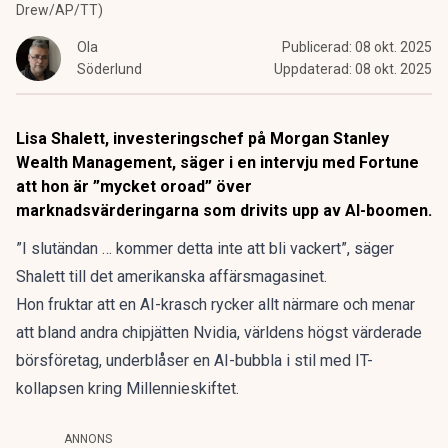
Drew/AP/TT)
Ola
Publicerad:
08 okt. 2025
Söderlund
Uppdaterad:
08 okt. 2025
Lisa Shalett, investeringschef på Morgan Stanley
Wealth Management, säger i en intervju med Fortune
att hon är ”mycket oroad” över
marknadsvärderingarna som drivits upp av AI-boomen.
”I slutändan … kommer detta inte att bli vackert”, säger
Shalett till det amerikanska affärsmagasinet.
Hon fruktar att en AI-krasch rycker allt närmare och menar
att bland andra chipjätten Nvidia, världens högst värderade
börsföretag, underblåser en AI-bubbla i stil med IT-
kollapsen kring Millennieskiftet.
ANNONS