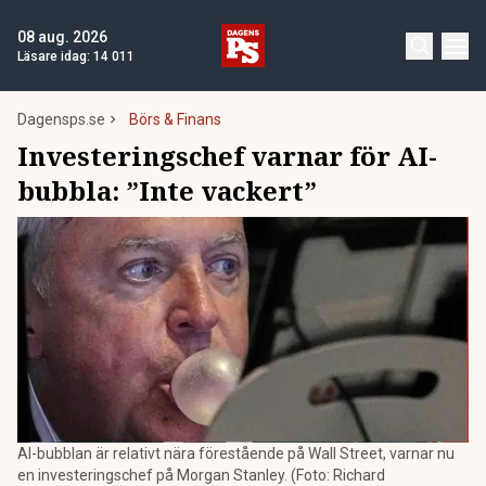
08 aug. 2026
Läsare idag:
14 011
Dagensps.se
Börs & Finans
Investeringschef varnar för AI-
bubbla: ”Inte vackert”
AI-bubblan är relativt nära förestående på Wall Street, varnar nu
en investeringschef på Morgan Stanley. (Foto: Richard