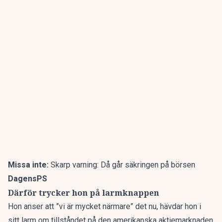
Missa inte:
Skarp varning: Då går säkringen på börsen
DagensPS
Därför trycker hon på larmknappen
Hon anser att ”vi är mycket närmare” det nu, hävdar hon i
sitt larm om tillståndet på den amerikanska aktiemarknaden