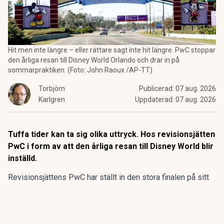
Hit men inte längre – eller rättare sagt inte hit längre. PwC stoppar
den årliga resan till Disney World Orlando och drar in på
sommarpraktiken. (Foto: John Raoux /AP-TT)
Torbjörn
Publicerad:
07 aug. 2026
Karlgren
Uppdaterad:
07 aug. 2026
Tuffa tider kan ta sig olika uttryck. Hos revisionsjätten
PwC i form av att den årliga resan till Disney World blir
inställd.
Revisionsjättens PwC har ställt in den stora finalen på sitt
program för sommarpraktikanterna.
Den flerdagarsresa till Disney World i Orlando som avslutat
15 av de 20 senaste årens sommarpraktik är inställd.