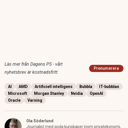
Läs mer från Dagens PS - vårt
Prenumerera
nyhetsbrev är kostnadsfritt:
AI
AMD
Artificiell intelligens
Bubbla
IT-bubblan
Microsoft
Morgan Stanley
Nvidia
OpenAI
Oracle
Varning
Ola Söderlund
Journalist med goda kunskaper inom privatekonomi,