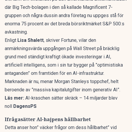
där Big Tech-bolagen i den så kallade Magnificent 7-
gruppen och några dussin andra företag nu uppges stå för
enorma 75 procent av det breda börsriktmärket S&P 500:s
avkastning.
Enligt
Lisa Shalett
,
skriver Fortune
, vilar den
anmärkningsvärda uppgången på Wall Street på bräcklig
grund med ständigt kraftigt ökade investeringar i AI,
artificiell intelligens, som i sin tur bygger på ”optimistiska
antaganden” om framtiden för en AI-infrastruktur.
Marknaden är nu, menar Morgan Stanleys toppchef, helt
beroende av ”massiva kapitalutgifter inom generativ AI”.
Läs mer:
AI-kraschen sätter skräck – 14 miljarder blev
noll
DagensPS
Ifrågasätter AI-hajpens hållbarhet
Detta anser hon” väcker frågor om dess hållbarhet” vid