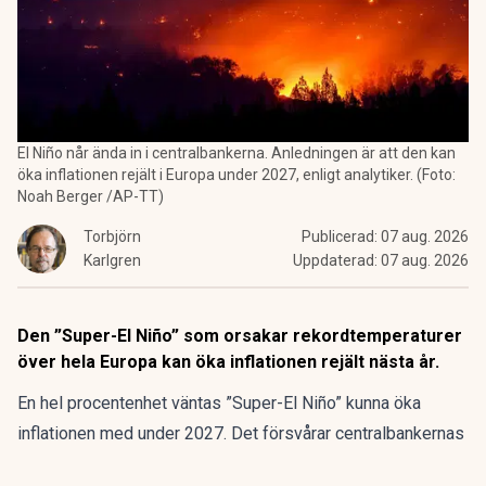
El Niño når ända in i centralbankerna. Anledningen är att den kan
öka inflationen rejält i Europa under 2027, enligt analytiker. (Foto:
Noah Berger /AP-TT)
Torbjörn
Publicerad:
07 aug. 2026
Karlgren
Uppdaterad:
07 aug. 2026
Den ”Super-El Niño” som orsakar rekordtemperaturer
över hela Europa kan öka inflationen rejält nästa år.
En hel procentenhet väntas ”Super-El Niño” kunna öka
inflationen med under 2027. Det försvårar centralbankernas
försök att dämpa prisökningarna, varnar en ledande