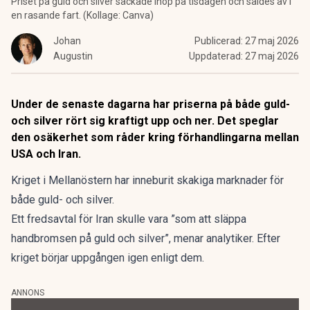
Priset på guld och silver säckade ihop på tisdagen och såldes av i
en rasande fart. (Kollage: Canva)
Johan
Publicerad:
27 maj 2026
Augustin
Uppdaterad:
27 maj 2026
Under de senaste dagarna har priserna på både guld-
och silver rört sig kraftigt upp och ner. Det speglar
den osäkerhet som råder kring förhandlingarna mellan
USA och Iran.
Kriget i Mellanöstern har inneburit skakiga marknader för
både guld- och silver.
Ett fredsavtal för Iran
skulle vara ”som att släppa
handbromsen på guld och silver”,
menar analytiker. Efter
kriget börjar uppgången igen enligt dem.
ANNONS