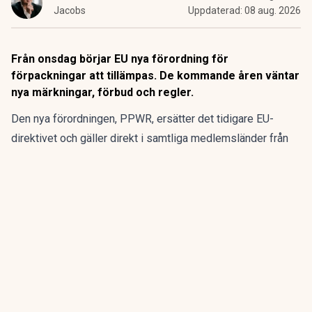
Jacobs
Uppdaterad:
08 aug. 2026
Från onsdag börjar EU nya förordning för
förpackningar att tillämpas. De kommande åren väntar
nya märkningar, förbud och regler.
Den nya förordningen,
PPWR
, ersätter det tidigare EU-
direktivet och gäller direkt i samtliga medlemsländer från
den 12 augusti.
ANNONS
Gör pensionen enklare att förstå och hantera
ANNONS