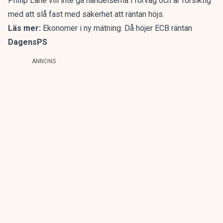
Philip Lane vill inte gå händelserna i förväg och är försiktig
med att slå fast med säkerhet att räntan höjs.
Läs mer:
Ekonomer i ny mätning: Då höjer ECB räntan
DagensPS
ANNONS