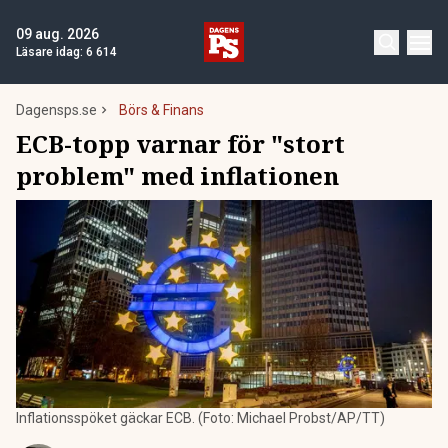
09 aug. 2026
Läsare idag:
6 614
Dagensps.se
Börs & Finans
ECB-topp varnar för "stort
problem" med inflationen
Inflationsspöket gäckar ECB. (Foto: Michael Probst/AP/TT)