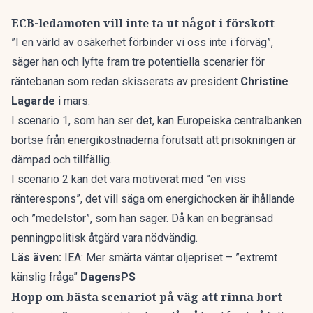
ECB-ledamoten vill inte ta ut något i förskott
”I en värld av osäkerhet förbinder vi oss inte i förväg”,
säger han och lyfte fram
tre potentiella scenarier för
räntebanan
som redan skisserats av president
Christine
Lagarde
i mars.
I scenario 1, som han ser det, kan
Europeiska centralbanken
bortse från energikostnaderna förutsatt att prisökningen är
dämpad och tillfällig.
I scenario 2 kan det vara motiverat med ”en viss
ränterespons”, det vill säga om
energichocken
är ihållande
och ”medelstor”, som han säger. Då kan en begränsad
penningpolitisk åtgärd vara nödvändig.
Läs även:
IEA: Mer smärta väntar oljepriset – ”extremt
känslig fråga”
DagensPS
Hopp om bästa scenariot på väg att rinna bort