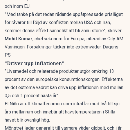
och inom EU.
”Med tanke på det redan rådande uppåtpressade prisläget
för råvaror till följd av konflikten mellan USA och Iran,
kommer denna effekt sannolikt att bli ännu större”, skriver
Mohit Kumar
, chefsekonom för Europa, citerad av
City AM
.
Varningen: Försäkringar täcker inte extremväder. Dagens
PS
”Driver upp inflationen”
”Livsmedel och relaterade produkter utgör omkring 13
procent av den europeiska konsumtionskorgen. Effekterna
av det extrema vädret kan driva upp inflationen med mellan
0,5 och 1 procent nästa år.”
El Niño är ett klimatfenomen som inträffar med två till sju
års mellanrum och innebär att havstemperaturen i Stilla
havet blir ovanligt hög.
Mönstret leder generellt till varmare väder globalt, och i år