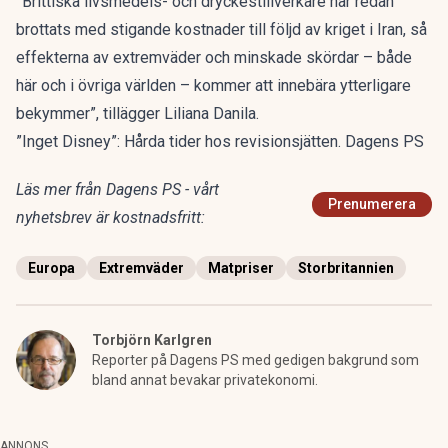
”Brittiska livsmedels- och dryckestillverkare har redan
brottats med stigande kostnader till följd av kriget i Iran, så
effekterna av extremväder och minskade skördar – både
här och i övriga världen – kommer att innebära ytterligare
bekymmer”, tillägger Liliana Danila.
”Inget Disney”: Hårda tider hos revisionsjätten. Dagens PS
Läs mer från Dagens PS - vårt
Prenumerera
nyhetsbrev är kostnadsfritt:
Europa
Extremväder
Matpriser
Storbritannien
Torbjörn Karlgren
Reporter på Dagens PS med gedigen bakgrund som
bland annat bevakar privatekonomi.
ANNONS