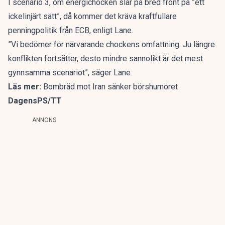
I scenario 3, om energichocken slår på bred front på ”ett
ickelinjärt sätt”, då kommer det kräva kraftfullare
penningpolitik från ECB, enligt Lane.
”Vi bedömer för närvarande chockens omfattning. Ju längre
konflikten
fortsätter, desto mindre sannolikt är det mest
gynnsamma scenariot”, säger Lane.
Läs mer:
Bombräd mot Iran sänker börshumöret
DagensPS/TT
ANNONS