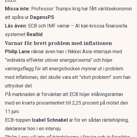
2026.
Missa inte:
Professor: Trumps krig har fått världsekonomin
att spåra ur
DagensPS
Läs även:
ECB och IMF varnar – AI kan krossa finansiella
systemet
Realtid
Varnar för brett problem med inflationen
Philip Lane
räknar även han i
Nikkei Asia-intervjun
med
”indirekta effekter utöver energipriserna” och höjer
varningsflagg för att energichocken mynnar ut i problem
med inflationen, det skulle vara ett ”stort problem” som han
uttrycker det.
På marknaden är
förväntan att ECB höjer inlåningsräntan
med en kvarts procentenhet till 2,25 procent på mötet den
11 juni.
ECB-toppen
Isabel Schnabel
är för en sådan räntehöjning,
deklarerar hon i en intervju.