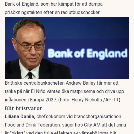
Bank of England, som har kämpat för att dämpa
prisökningstakten efter en rad utbudschocker.
Brittiske centralbankschefen Andrew Bailey får mer att
tänka på när El Niño väntas öka matpriserna och driva upp
inflationen i Europa 2027. (Foto: Henry Nicholls /AP-TT)
Blir bristvaror
Liliana Danila,
chefsekonom vid branschorganisationen
Food and Drink Federation, säger hos City AM att det ännu
är ”oklart” vad den fulla effekten av värmeböljorna blir.